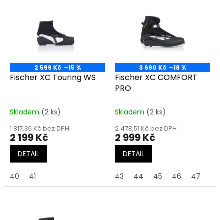
ý
u
p
k
i
t
s
ů
p
r
o
2 599 Kč
–15 %
3 690 Kč
–18 %
d
Fischer XC Touring WS
Fischer XC COMFORT
u
PRO
k
t
Skladem
(2 ks)
Skladem
(2 ks)
ů
1 817,36 Kč bez DPH
2 478,51 Kč bez DPH
2 199 Kč
2 999 Kč
DETAIL
DETAIL
40
41
43
44
45
46
47
48