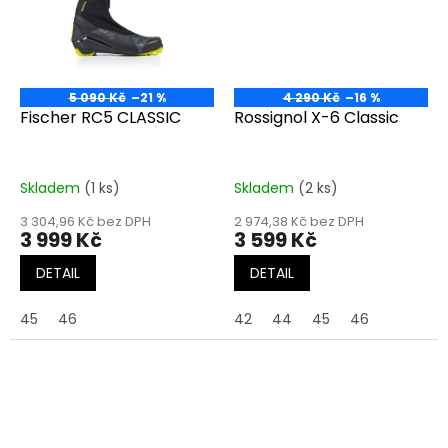
5 090 Kč
–21 %
4 290 Kč
–16 %
Fischer RC5 CLASSIC
Rossignol X-6 Classic
Skladem
(1 ks)
Skladem
(2 ks)
3 304,96 Kč bez DPH
2 974,38 Kč bez DPH
3 999 Kč
3 599 Kč
DETAIL
DETAIL
45
46
42
44
45
46