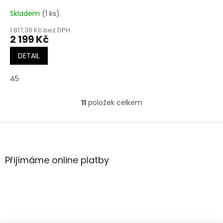
Skladem
(1 ks)
1 817,36 Kč bez DPH
2 199 Kč
DETAIL
45
11
položek celkem
O
v
l
Z
á
á
d
p
a
a
Přijímáme online platby
c
t
í
í
p
r
v
k
y