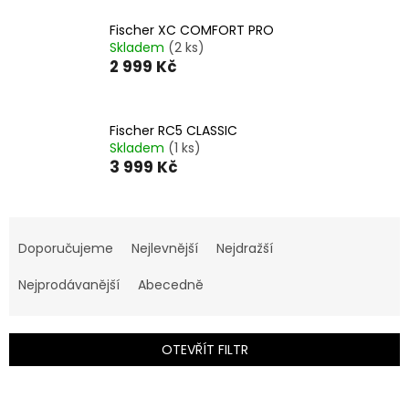
Fischer XC COMFORT PRO
Skladem
(2 ks)
2 999 Kč
Fischer RC5 CLASSIC
Skladem
(1 ks)
3 999 Kč
Ř
a
Doporučujeme
Nejlevnější
Nejdražší
z
e
Nejprodávanější
Abecedně
n
í
p
OTEVŘÍT FILTR
r
o
V
d