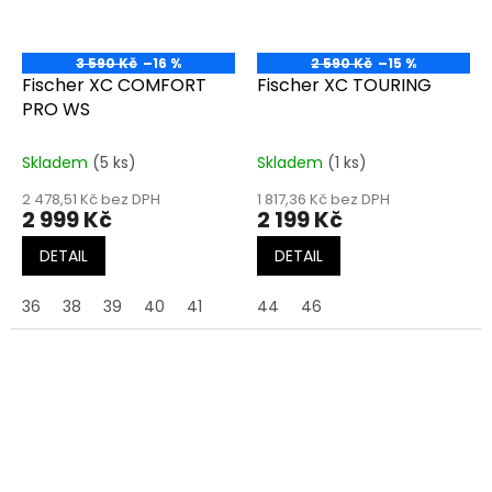
3 590 Kč
–16 %
2 590 Kč
–15 %
Fischer XC COMFORT
Fischer XC TOURING
PRO WS
Skladem
(5 ks)
Skladem
(1 ks)
2 478,51 Kč bez DPH
1 817,36 Kč bez DPH
2 999 Kč
2 199 Kč
DETAIL
DETAIL
36
38
39
40
41
44
46