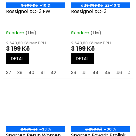
3 590 Kč
–10 %
od
3 399 Kč
až
–10 %
Rossignol XC-3 FW
Rossignol XC-3
Skladem
(1 ks)
Skladem
(1 ks)
2 643,80 Kč bez DPH
2 643,80 Kč bez DPH
3 199 Kč
3 199 Kč
DETAIL
DETAIL
37
39
40
41
42
39
41
44
45
46
47
2 990 Kč
–33 %
2 290 Kč
–30 %
Sporten Perun Women
Sporten Favorit Prolink