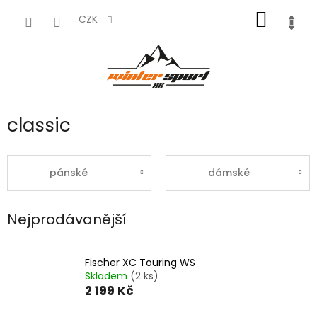
Přejít
NÁKUP
na
CZK
obsah
KOŠÍK
classic
pánské
dámské
Nejprodávanější
Fischer XC Touring WS
Skladem
(2 ks)
2 199 Kč