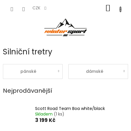
Přejít
NÁKUP
na
CZK
obsah
KOŠÍK
Silniční tretry
pánské
dámské
Nejprodávanější
Scott Road Team Boa white/black
Skladem
(1 ks)
3 199 Kč