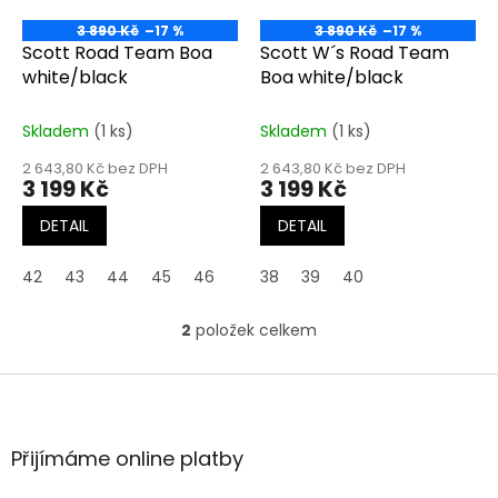
r
o
3 890 Kč
–17 %
3 890 Kč
–17 %
d
Scott Road Team Boa
Scott W´s Road Team
u
white/black
Boa white/black
k
t
Skladem
(1 ks)
Skladem
(1 ks)
ů
2 643,80 Kč bez DPH
2 643,80 Kč bez DPH
3 199 Kč
3 199 Kč
DETAIL
DETAIL
42
43
44
45
46
38
39
40
2
položek celkem
O
v
l
Z
á
á
d
p
a
a
Přijímáme online platby
c
t
í