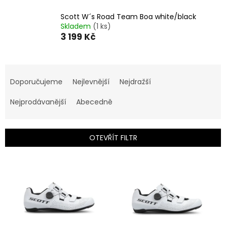
Scott W´s Road Team Boa white/black
Skladem
(1 ks)
3 199 Kč
Ř
a
Doporučujeme
Nejlevnější
Nejdražší
z
e
Nejprodávanější
Abecedně
n
í
p
OTEVŘÍT FILTR
r
o
V
d
ý
u
p
k
i
t
s
ů
p