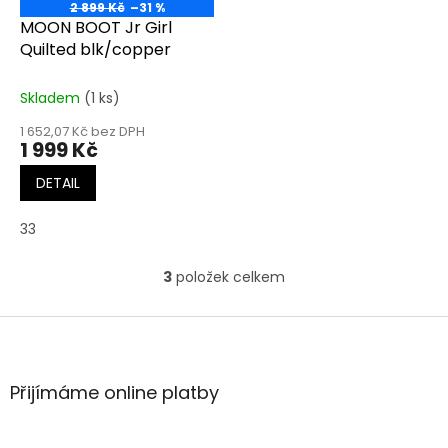
2 899 Kč
–31 %
MOON BOOT Jr Girl
Quilted blk/copper
Skladem
(1 ks)
1 652,07 Kč bez DPH
1 999 Kč
DETAIL
33
3
položek celkem
O
v
l
Z
á
á
d
p
a
a
Přijímáme online platby
c
t
í
í
p