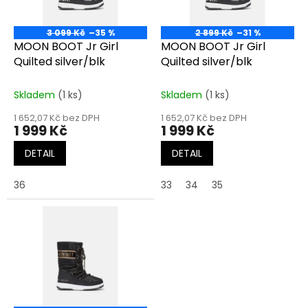
p
r
o
3 099 Kč
–35 %
2 899 Kč
–31 %
d
MOON BOOT Jr Girl
MOON BOOT Jr Girl
u
Quilted silver/blk
Quilted silver/blk
k
t
Skladem
(1 ks)
Skladem
(1 ks)
ů
1 652,07 Kč bez DPH
1 652,07 Kč bez DPH
1 999 Kč
1 999 Kč
DETAIL
DETAIL
36
33
34
35