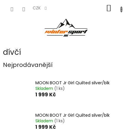
Přejít
NÁKUP
na
CZK
obsah
KOŠÍK
dívčí
Nejprodávanější
MOON BOOT Jr Girl Quilted silver/blk
Skladem
(1 ks)
1 999 Kč
MOON BOOT Jr Girl Quilted silver/blk
Skladem
(1 ks)
1 999 Kč