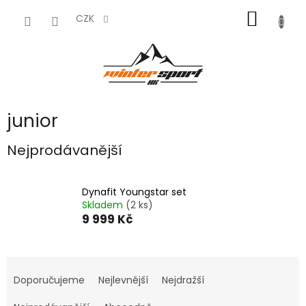
Přejít
NÁKUP
na
CZK
obsah
KOŠÍK
junior
Nejprodávanější
Dynafit Youngstar set
Skladem
(2 ks)
9 999 Kč
Ř
a
Doporučujeme
Nejlevnější
Nejdražší
z