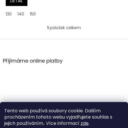
DETAIL
130
140
150
1
položek celkem
O
v
l
Z
á
á
d
p
a
a
Přijímáme online platby
c
t
í
í
p
r
v
k
y
v
ý
Tento web používá soubory cookie. Dalším
p
i
procházením tohoto webu vyjadřujete souhlas s
s
jejich používáním.. Více informací
zde
.
u