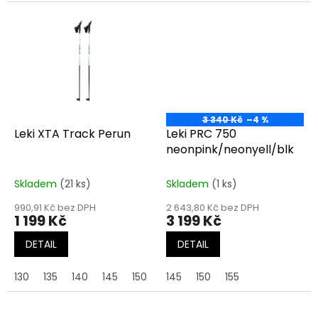
3 340 Kč
–4 %
Leki XTA Track Perun
Leki PRC 750
neonpink/neonyell/blk
Skladem
(21 ks)
Skladem
(1 ks)
990,91 Kč bez DPH
2 643,80 Kč bez DPH
1 199 Kč
3 199 Kč
DETAIL
DETAIL
130
135
140
145
150
155
145
160
150
155