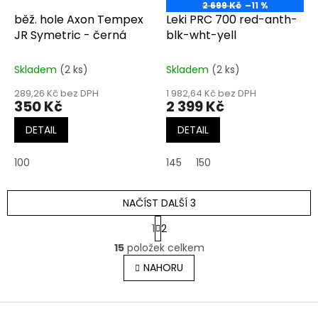
2 699 Kč
–11 %
běž. hole Axon Tempex
Leki PRC 700 red-anth-
JR Symetric - černá
blk-wht-yell
Skladem
(2 ks)
Skladem
(2 ks)
289,26 Kč bez DPH
1 982,64 Kč bez DPH
350 Kč
2 399 Kč
DETAIL
DETAIL
100
145
150
NAČÍST DALŠÍ 3
S
1
2
t
O
r
15
položek celkem
v
á
l
NAHORU
n
á
k
o
d
v
Z
a
á