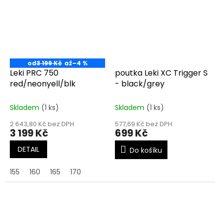
od
3 199 Kč
až
–4 %
Leki PRC 750
poutka Leki XC Trigger S
red/neonyell/blk
- black/grey
Skladem
(1 ks)
Skladem
(1 ks)
2 643,80 Kč bez DPH
577,69 Kč bez DPH
3 199 Kč
699 Kč
DETAIL
Do košíku
155
160
165
170