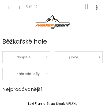
Přejít
NÁKUP
na
CZK
obsah
KOŠÍK
Běžkařské hole
dospělé
junior
náhradní díly
Nejprodávanější
Leki Frame Strap Shark M/L/XL