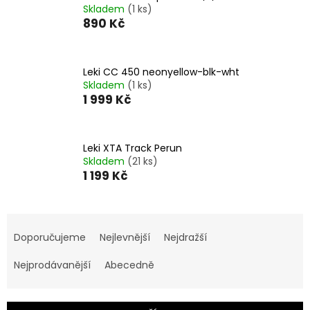
Skladem
(1 ks)
890 Kč
Leki CC 450 neonyellow-blk-wht
Skladem
(1 ks)
1 999 Kč
Leki XTA Track Perun
Skladem
(21 ks)
1 199 Kč
Ř
a
Doporučujeme
Nejlevnější
Nejdražší
z
e
Nejprodávanější
Abecedně
n
í