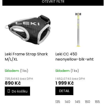
p
OTEVŘÍT FILTR
r
o
V
d
ý
u
p
k
i
t
s
ů
p
r
o
d
Leki Frame Strap Shark
Leki CC 450
u
M/L/XL
neonyellow-blk-wht
k
t
Skladem
(1 ks)
Skladem
(1 ks)
ů
735,54 Kč bez DPH
1 652,07 Kč bez DPH
890 Kč
1 999 Kč
DETAIL
Do košíku
135
140
145
160
165