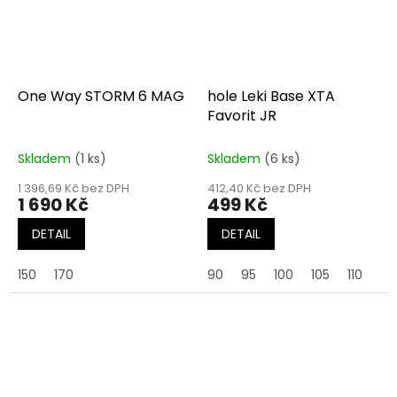
One Way STORM 6 MAG
hole Leki Base XTA
Favorit JR
Skladem
(1 ks)
Skladem
(6 ks)
1 396,69 Kč bez DPH
412,40 Kč bez DPH
1 690 Kč
499 Kč
DETAIL
DETAIL
150
170
90
95
100
105
110
115