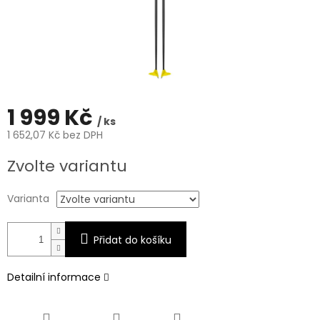
1 999 Kč
/ ks
1 652,07 Kč bez DPH
Měrná
Zvolte variantu
cena:
Varianta
Přidat do košíku
Detailní informace