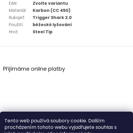
EAN
:
Zvolte variantu
Materiál
:
Karbon (CC 450)
Rukojeť
:
Trigger Shark 2.0
Použití
:
běžecké lyžování
Hrot
:
Steel Tip
Z
á
p
a
Přijímáme online platby
t
í
Tento web používá soubory cookie. Dalším
procházením tohoto webu vyjadřujete souhlas s