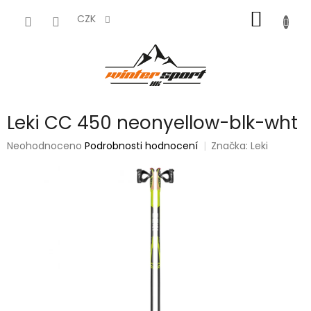
Přejít
NÁKUP
na
CZK
obsah
KOŠÍK
Leki CC 450 neonyellow-blk-wht
Průměrné
Neohodnoceno
Podrobnosti hodnocení
Značka:
Leki
hodnocení
produktu
je
0,0
z
5
hvězdiček.