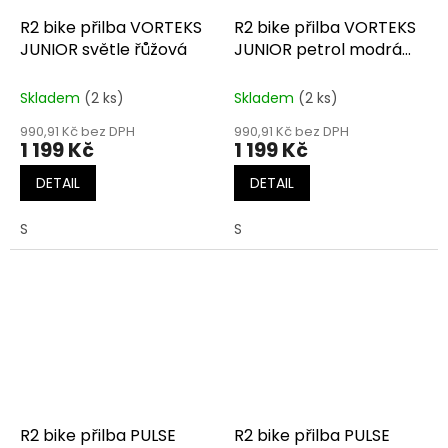
R2 bike přilba VORTEKS
R2 bike přilba VORTEKS
JUNIOR světle řůžová
JUNIOR petrol modrá
matná
Skladem
(2 ks)
Skladem
(2 ks)
990,91 Kč bez DPH
990,91 Kč bez DPH
1 199 Kč
1 199 Kč
DETAIL
DETAIL
S
S
R2 bike přilba PULSE
R2 bike přilba PULSE