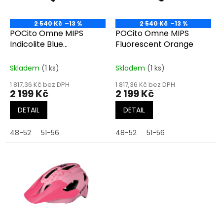
p
r
o
2 540 Kč
–13 %
2 540 Kč
–13 %
d
POCito Omne MIPS
POCito Omne MIPS
u
Indicolite Blue
Fluorescent Orange
k
/Carnelian Orange
t
Skladem
(1 ks)
Skladem
(1 ks)
ů
1 817,36 Kč bez DPH
1 817,36 Kč bez DPH
2 199 Kč
2 199 Kč
DETAIL
DETAIL
48-52
51-56
48-52
51-56