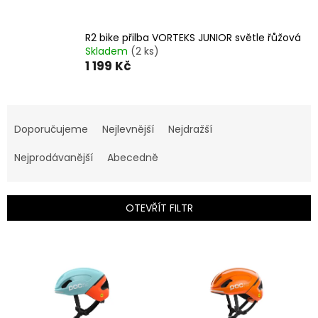
R2 bike přilba VORTEKS JUNIOR světle řůžová
Skladem
(2 ks)
1 199 Kč
Ř
a
Doporučujeme
Nejlevnější
Nejdražší
z
e
Nejprodávanější
Abecedně
n
í
p
OTEVŘÍT FILTR
r
o
V
d
ý
u
p
k
i
t
s
ů