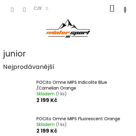
Přejít
NÁKUP
na
CZK
obsah
KOŠÍK
junior
Nejprodávanější
POCito Omne MIPS Indicolite Blue
/Carnelian Orange
Skladem
(1 ks)
2 199 Kč
POCito Omne MIPS Fluorescent Orange
Skladem
(1 ks)
2 199 Kč