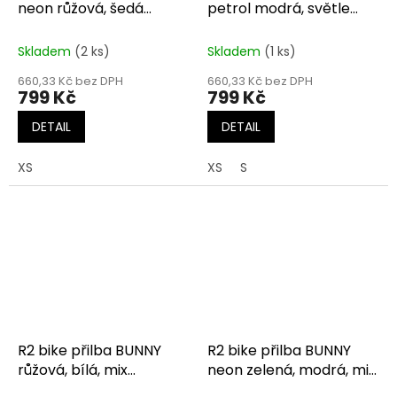
neon růžová, šedá
petrol modrá, světle
matná
modrá matná
Skladem
(2 ks)
Skladem
(1 ks)
660,33 Kč bez DPH
660,33 Kč bez DPH
799 Kč
799 Kč
DETAIL
DETAIL
XS
XS
S
R2 bike přilba BUNNY
R2 bike přilba BUNNY
růžová, bílá, mix
neon zelená, modrá, mix
matelická matná
lesklá