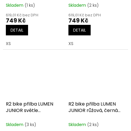
Skladem
(1 ks)
Skladem
(2 ks)
619,01 Kč bez DPH
619,01 Kč bez DPH
749 Kč
749 Kč
DETAIL
DETAIL
XS
XS
R2 bike přilba LUMEN
R2 bike přilba LUMEN
JUNIOR světle
JUNIOR růžová, černá
levandulová matná
lesklá
Skladem
(3 ks)
Skladem
(2 ks)