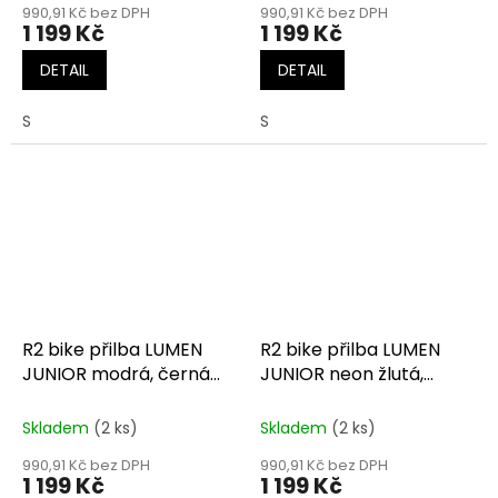
990,91 Kč bez DPH
990,91 Kč bez DPH
1 199 Kč
1 199 Kč
DETAIL
DETAIL
S
S
R2 bike přilba LUMEN
R2 bike přilba LUMEN
JUNIOR modrá, černá
JUNIOR neon žlutá,
matná
černá matná
Skladem
(2 ks)
Skladem
(2 ks)
990,91 Kč bez DPH
990,91 Kč bez DPH
1 199 Kč
1 199 Kč