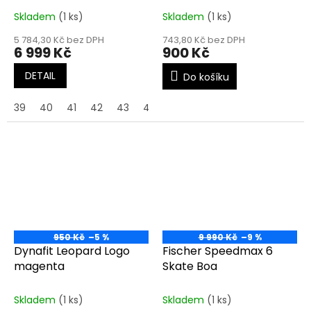
Skladem
(1 ks)
Skladem
(1 ks)
5 784,30 Kč bez DPH
743,80 Kč bez DPH
6 999 Kč
900 Kč
DETAIL
Do košíku
39
40
41
42
43
44
45
950 Kč
–5 %
9 990 Kč
–9 %
Dynafit Leopard Logo
Fischer Speedmax 6
magenta
Skate Boa
Skladem
(1 ks)
Skladem
(1 ks)