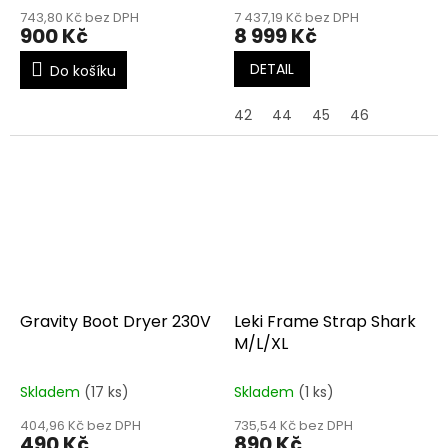
743,80 Kč bez DPH
7 437,19 Kč bez DPH
900 Kč
8 999 Kč
DETAIL
Do košíku
42
44
45
46
Gravity Boot Dryer 230V
Leki Frame Strap Shark
M/L/XL
Skladem
(17 ks)
Skladem
(1 ks)
404,96 Kč bez DPH
735,54 Kč bez DPH
490 Kč
890 Kč