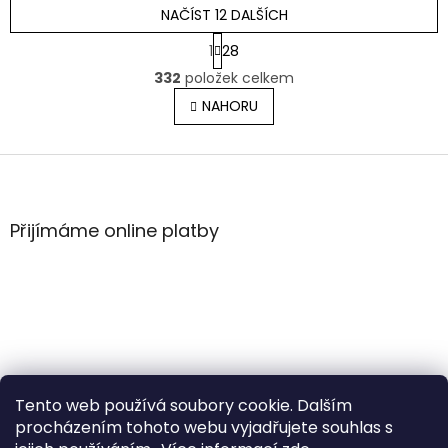
NAČÍST 12 DALŠÍCH
S
1
28
t
O
r
332
položek celkem
v
á
l
NAHORU
n
á
k
o
d
v
Z
a
á
c
á
n
í
p
í
p
a
Přijímáme online platby
r
t
v
í
k
y
v
ý
p
i
s
Tento web používá soubory cookie. Dalším
u
procházením tohoto webu vyjadřujete souhlas s