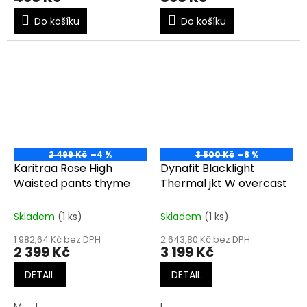
Do košíku
Do košíku
2 499 Kč
–4 %
3 500 Kč
–8 %
Karitraa Rose High
Dynafit Blacklight
Waisted pants thyme
Thermal jkt W overcast
Skladem
(1 ks)
Skladem
(1 ks)
1 982,64 Kč bez DPH
2 643,80 Kč bez DPH
2 399 Kč
3 199 Kč
DETAIL
DETAIL
M
L
L