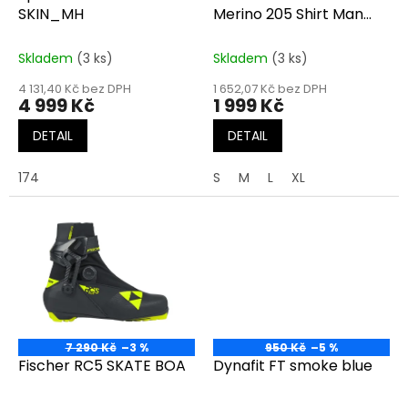
u
SKIN_MH
Merino 205 Shirt Man
k
black
t
Skladem
(3 ks)
Skladem
(3 ks)
ů
4 131,40 Kč bez DPH
1 652,07 Kč bez DPH
4 999 Kč
1 999 Kč
DETAIL
DETAIL
174
S
M
L
XL
7 290 Kč
–3 %
950 Kč
–5 %
Fischer RC5 SKATE BOA
Dynafit FT smoke blue