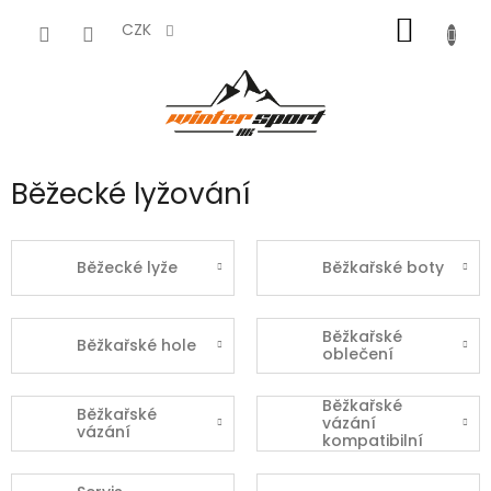
Přejít
NÁKUP
na
CZK
obsah
KOŠÍK
Běžecké lyžování
Běžecké lyže
Běžkařské boty
Běžkařské
Běžkařské hole
oblečení
Běžkařské
Běžkařské
vázání
vázání
kompatibilní
pouze s
běžkami Fischer