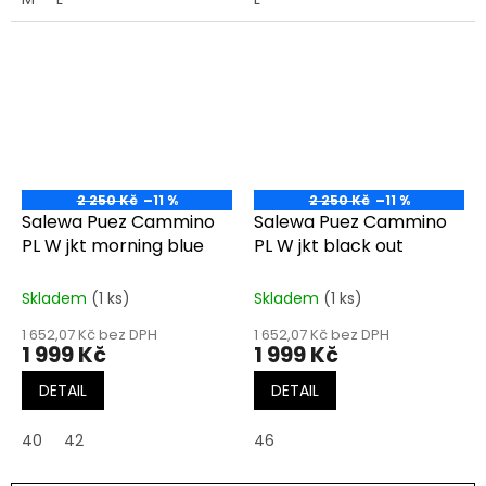
2 250 Kč
–11 %
2 250 Kč
–11 %
Salewa Puez Cammino
Salewa Puez Cammino
PL W jkt morning blue
PL W jkt black out
Skladem
(1 ks)
Skladem
(1 ks)
1 652,07 Kč bez DPH
1 652,07 Kč bez DPH
1 999 Kč
1 999 Kč
DETAIL
DETAIL
40
42
46