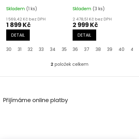
k
t
Skladem
(1 ks)
Skladem
(3 ks)
ů
1 569,42 Kč bez DPH
2 478,51 Kč bez DPH
1 899 Kč
2 999 Kč
DETAIL
DETAIL
30
31
32
33
34
35
36
36
37
37
38
38
39
39
40
40
41
2
položek celkem
O
v
l
Z
á
á
d
p
a
a
Přijímáme online platby
c
t
í
í
p
r
v
k
y