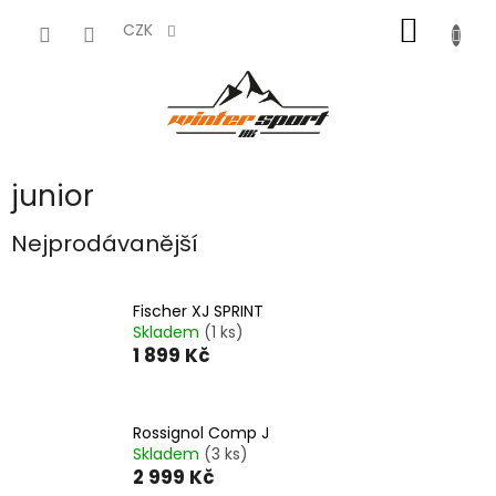
Přejít
NÁKUP
na
CZK
obsah
KOŠÍK
junior
Nejprodávanější
Fischer XJ SPRINT
Skladem
(1 ks)
1 899 Kč
Rossignol Comp J
Skladem
(3 ks)
2 999 Kč