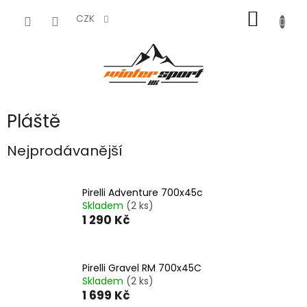
Přejít
NÁKUP
na
CZK
obsah
KOŠÍK
Pláště
Nejprodávanější
Pirelli Adventure 700x45c
Skladem
(2 ks)
1 290 Kč
Pirelli Gravel RM 700x45C
Skladem
(2 ks)
1 699 Kč