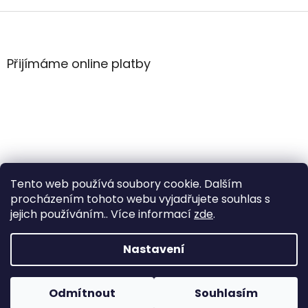
v
l
Z
á
á
d
p
a
a
Přijímáme online platby
c
t
í
í
p
r
v
k
y
v
ý
Tento web používá soubory cookie. Dalším
p
i
procházením tohoto webu vyjadřujete souhlas s
s
jejich používáním.. Více informací
zde
.
u
Vytvořil Shoptet
Nastavení
Copyright 2026
WintersportHK
. Všechna práva
Odmítnout
Souhlasím
vyhrazena.