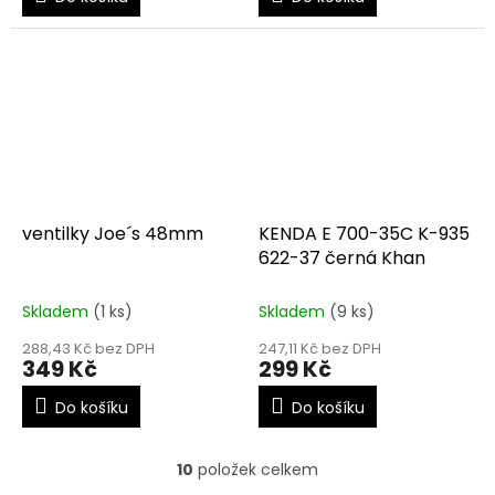
ventilky Joe´s 48mm
KENDA E 700-35C K-935
622-37 černá Khan
Skladem
(1 ks)
Skladem
(9 ks)
288,43 Kč bez DPH
247,11 Kč bez DPH
349 Kč
299 Kč
Do košíku
Do košíku
10
položek celkem
O