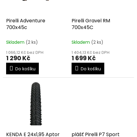
p
r
o
d
Pirelli Adventure
Pirelli Gravel RM
u
700x45c
700x45C
k
t
Skladem
(2 ks)
Skladem
(2 ks)
ů
1 066,12 Kč bez DPH
1 404,13 Kč bez DPH
1 290 Kč
1 699 Kč
Do košíku
Do košíku
KENDA E 24x1,95 Aptor
plášť Pirelli P7 Sport