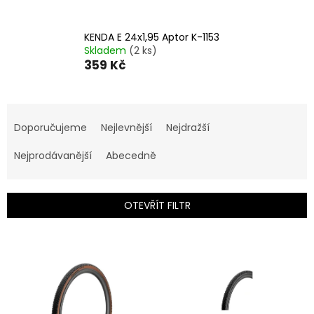
KENDA E 24x1,95 Aptor K-1153
Skladem
(2 ks)
359 Kč
Ř
a
Doporučujeme
Nejlevnější
Nejdražší
z
e
Nejprodávanější
Abecedně
n
í
p
OTEVŘÍT FILTR
r
o
V
d
ý
u
p
k
i
t
s
ů