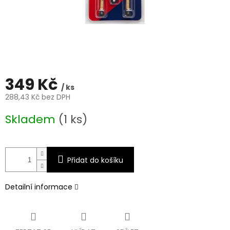
349 Kč
/ ks
288,43 Kč bez DPH
Měrná
Skladem
(1 ks)
cena:
Přidat do košíku
Detailní informace