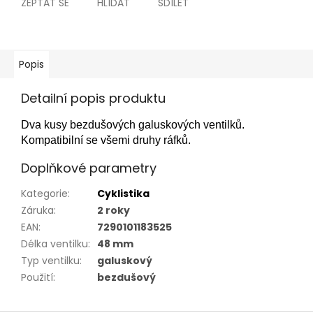
ZEPTAT SE
HLÍDAT
SDÍLET
Popis
Detailní popis produktu
Dva kusy bezdušových galuskových ventilků.
Kompatibilní se všemi druhy ráfků.
Doplňkové parametry
Kategorie
:
Cyklistika
Záruka
:
2 roky
EAN
:
7290101183525
Délka ventilku
:
48 mm
Typ ventilku
:
galuskový
Použití
:
bezdušový