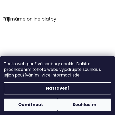
Z
á
p
a
Přijímáme online platby
t
í
Tento web používá soubory cookie. Dalším
procházením tohoto webu vyjadřujete souhlas s
jejich používáním.. Více informací
zde
.
Vytvořil Shoptet
Nastavení
Copyright 2026
WintersportHK
. Všechna práva
Odmítnout
Souhlasím
vyhrazena.