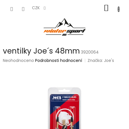
Přejít
NÁKUP
na
CZK
obsah
KOŠÍK
ventilky Joe´s 48mm
3920064
Průměrné
Neohodnoceno
Podrobnosti hodnocení
Značka:
Joe's
hodnocení
produktu
je
0,0
z
5
hvězdiček.