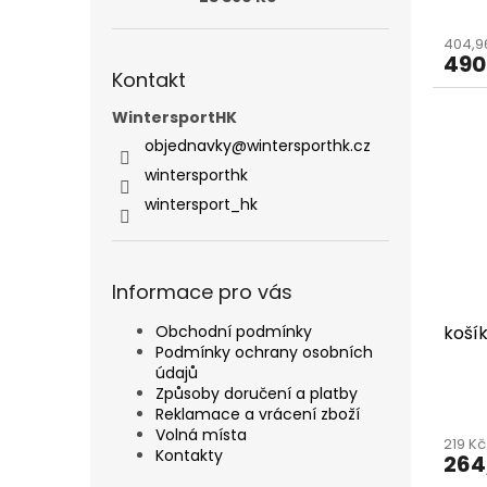
404,9
490
Kontakt
WintersportHK
objednavky
@
wintersporthk.cz
wintersporthk
wintersport_hk
Informace pro vás
Obchodní podmínky
košík
Podmínky ochrany osobních
údajů
Způsoby doručení a platby
Reklamace a vrácení zboží
Volná místa
219 K
Kontakty
264