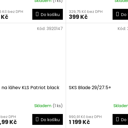
Skladem
(1 ks)
Sklad
6 Kč bez DPH
329,75 Kč bez DPH
Do košíku
Do 
 Kč
399 Kč
Kód:
3920147
Kód:
 na láhev KLS Patriot black
SKS Blade 29/27.5+
Skladem
(1 ks)
Sklad
č bez DPH
990,91 Kč bez DPH
Do košíku
Do 
,99 Kč
1 199 Kč