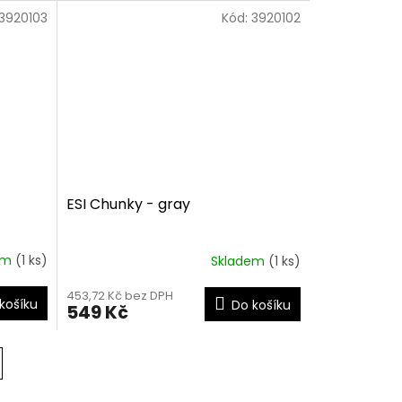
3920103
Kód:
3920102
ESI Chunky - gray
em
(1 ks)
Skladem
(1 ks)
453,72 Kč bez DPH
košíku
Do košíku
549 Kč