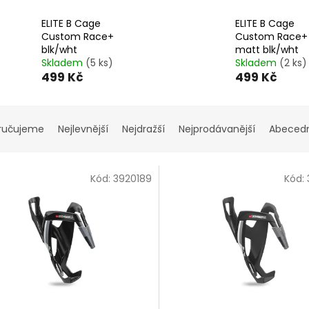
ELITE B Cage
ELITE B Cage
Custom Race+
Custom Race+
blk/wht
matt blk/wht
Skladem
(5 ks)
Skladem
(2 ks)
499 Kč
499 Kč
ručujeme
Nejlevnější
Nejdražší
Nejprodávanější
Abeced
Kód:
3920189
Kód: