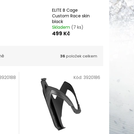
ELITE B Cage
Custom Race skin
black
Skladem
(7 ks)
499 Kč
ně
36
položek celkem
3920188
Kód:
3920186