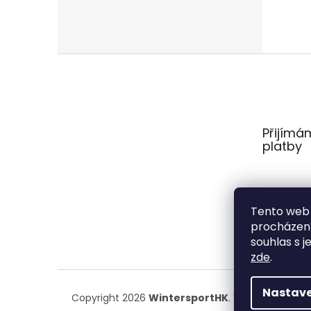
Z
á
p
a
t
Přijímá
í
platby
Tento web 
procházení
souhlas s j
zde
.
Nastave
Copyright 2026
WintersportHK
. Všechna práva 