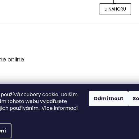
O
r
v
NAHORU
á
l
n
á
k
d
o
a
v
c
á
í
n
p
í
r
me online
v
k
y
v
ý
p
používá soubory cookie. Dalším
i
Odmítnout
S
s
m tohoto webu vyjadřujete
u
ejich používáním.. Více informací
ní
vyhrazena.