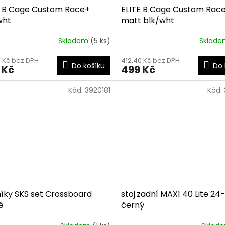
E B Cage Custom Race+
ELITE B Cage Custom Rac
wht
matt blk/wht
Skladem
(5 ks)
Sklad
0 Kč bez DPH
412,40 Kč bez DPH
Do košíku
Do 
 Kč
499 Kč
Kód:
3920181
Kód:
níky SKS set Crossboard
stoj.zadní MAX1 40 Lite 24-
é
černý