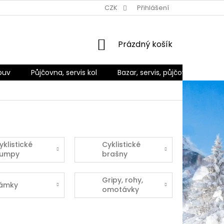
Ů
ZPŮSOBY DORUČENÍ A PLATBY
CZK
REKLAMACE A VRÁCENÍ ZBO
Přihlášení
NÁKUPNÍ
Prázdný košík
KOŠÍK
buv
Půjčovna, servis kol
Bazar, servis, půjčovna
Ko
yklistické
Cyklistické
umpy
brašny
Gripy, rohy,
ámky
omotávky