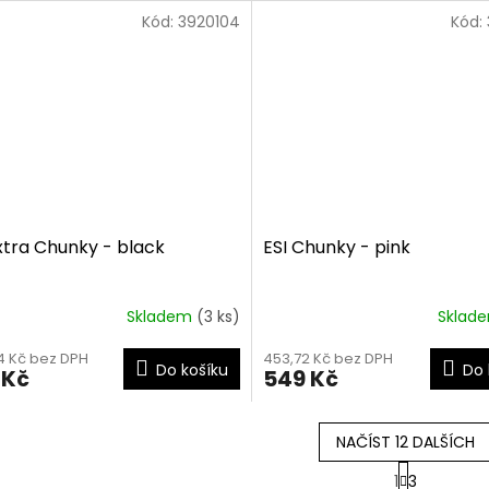
Kód:
3920104
Kód:
xtra Chunky - black
ESI Chunky - pink
Skladem
(3 ks)
Sklad
4 Kč bez DPH
453,72 Kč bez DPH
Do košíku
Do 
 Kč
549 Kč
NAČÍST 12 DALŠÍCH
S
1
3
t