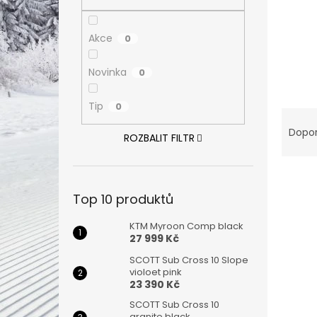
n
e
l
Akce
0
Novinka
0
Tip
0
Ř
a
Dopo
ROZBALIT FILTR
z
e
V
n
ý
í
Top 10 produktů
p
p
i
r
KTM Myroon Comp black
s
o
27 999 Kč
p
d
SCOTT Sub Cross 10 Slope
r
u
violoet pink
o
k
23 390 Kč
d
t
SCOTT Sub Cross 10
granite black