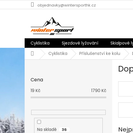
Přejít
objednavky@wintersporthk.cz
na
obsah
Cyklistika
Sjezdové lyžování
Skialpové 
Domů
Cyklistika
Příslušenství ke kolu
P
Dop
o
s
Cena
t
r
19
Kč
1790
Kč
a
n
n
í
p
a
Nejp
Na skladě
36