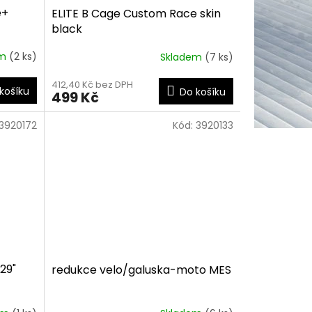
e+
ELITE B Cage Custom Race skin
black
em
(2 ks)
Skladem
(7 ks)
412,40 Kč bez DPH
košíku
Do košíku
499 Kč
3920172
Kód:
3920133
29"
redukce velo/galuska-moto MES