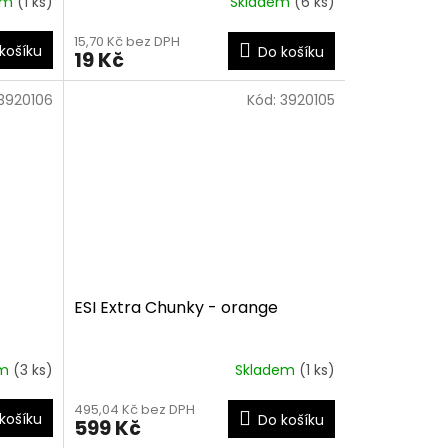
em
(1 ks)
Skladem
(6 ks)
15,70 Kč bez DPH
košíku
Do košíku
19 Kč
3920106
Kód:
3920105
ESI Extra Chunky - orange
em
(3 ks)
Skladem
(1 ks)
495,04 Kč bez DPH
košíku
Do košíku
599 Kč