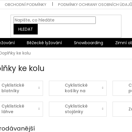
OBCHODNÍ PODMÍNKY
PODMÍNKY OCHRANY OSOBNÍCH ÚDAJ
HLEDAT
lyžování
Běžecké lyžování
Snowboarding
Zimní o
Doplňky ke kolu
lňky ke kolu
Cyklistické
Cyklistické
C
blatníky
košíky na
p
láhve
Cyklistické
Cyklistické
Z
láhve
stojánky
rodávanější