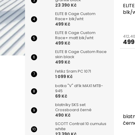
u
ů
ELIT
23 390 Kč
k
blk/
t
ELITE B Cage Custom
ů
Race+ blk/wht
499 Kč
ELITE B Cage Custom
412,4
Race+ matt blk/wht
499
499 Kč
ELITE B Cage Custom Race
skin black
499 Kč
řetěz Sram PC 1071
1 099 Kč
botka "V" dřík MAX1 MTB-
945
69 Kč
blatníky SKS set
Crossboard černé
490 Kč
blat
čern
SCOTT Contrail 10 cumulus
white
23 390 Kč