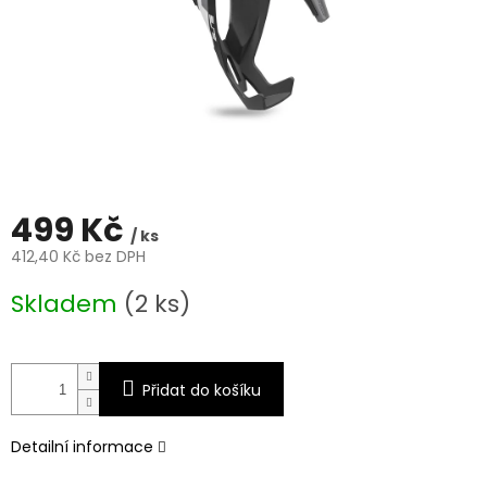
499 Kč
/ ks
412,40 Kč bez DPH
Měrná
Skladem
(2 ks)
cena:
Přidat do košíku
Detailní informace