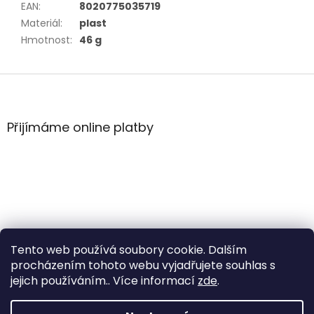
EAN
:
8020775035719
Materiál
:
plast
Hmotnost
:
46 g
Z
á
p
a
Přijímáme online platby
t
í
Tento web používá soubory cookie. Dalším
procházením tohoto webu vyjadřujete souhlas s
jejich používáním.. Více informací
zde
.
Vytvořil Shoptet