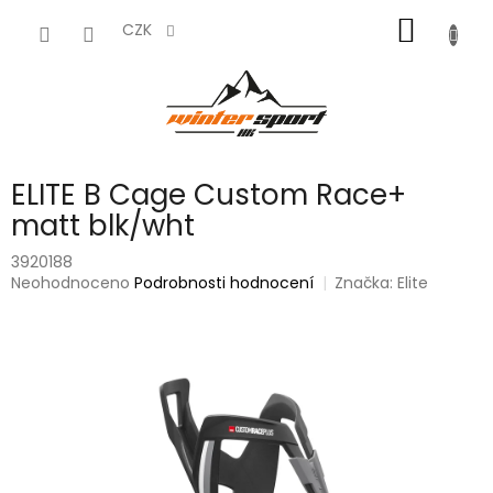
Přejít
NÁKUP
na
CZK
obsah
KOŠÍK
ELITE B Cage Custom Race+
matt blk/wht
3920188
Průměrné
Neohodnoceno
Podrobnosti hodnocení
Značka:
Elite
hodnocení
produktu
je
0,0
z
5
hvězdiček.