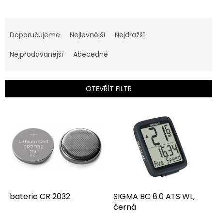
Ř
a
Doporučujeme
Nejlevnější
Nejdražší
z
e
Nejprodávanější
Abecedně
n
í
p
OTEVŘÍT FILTR
r
o
V
d
ý
u
p
k
i
t
s
ů
p
r
o
d
baterie CR 2032
SIGMA BC 8.0 ATS WL,
u
černá