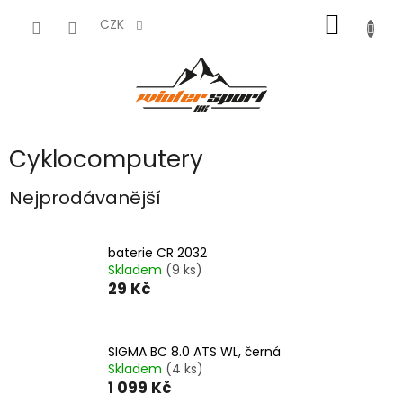
Přejít
NÁKUP
na
CZK
obsah
KOŠÍK
Cyklocomputery
Nejprodávanější
baterie CR 2032
Skladem
(9 ks)
29 Kč
SIGMA BC 8.0 ATS WL, černá
Skladem
(4 ks)
1 099 Kč