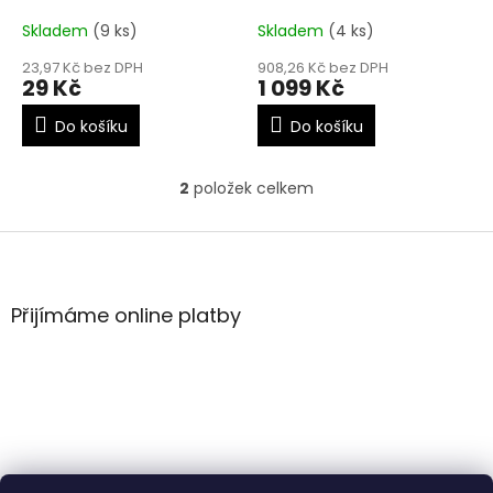
k
t
Skladem
(9 ks)
Skladem
(4 ks)
ů
23,97 Kč bez DPH
908,26 Kč bez DPH
29 Kč
1 099 Kč
Do košíku
Do košíku
2
položek celkem
O
v
l
Z
á
á
d
p
a
a
Přijímáme online platby
c
t
í
í
p
r
v
k
y
v
ý