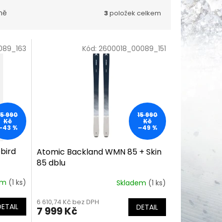
ně
3
položek celkem
089_163
Kód:
2600018_00089_151
15 990
15 990
Kč
Kč
–43 %
–49 %
bird
Atomic Backland WMN 85 + Skin
85 dblu
em
(1 ks)
Skladem
(1 ks)
6 610,74 Kč bez DPH
DETAIL
DETAIL
7 999 Kč