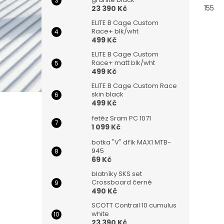
155
23 390 Kč
ELITE B Cage Custom
Race+ blk/wht
499 Kč
ELITE B Cage Custom
Race+ matt blk/wht
499 Kč
ELITE B Cage Custom Race
skin black
499 Kč
řetěz Sram PC 1071
1 099 Kč
botka "V" dřík MAX1 MTB-
945
69 Kč
blatníky SKS set
Crossboard černé
490 Kč
SCOTT Contrail 10 cumulus
white
23 390 Kč