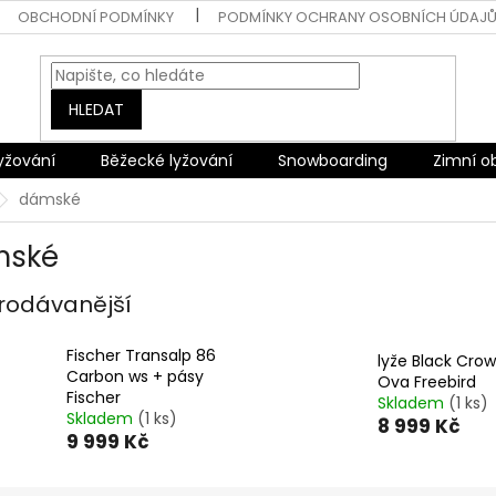
OBCHODNÍ PODMÍNKY
PODMÍNKY OCHRANY OSOBNÍCH ÚDAJ
HLEDAT
lyžování
Běžecké lyžování
Snowboarding
Zimní o
dámské
mské
rodávanější
Fischer Transalp 86
lyže Black Crow
Carbon ws + pásy
Ova Freebird
Fischer
Skladem
(1 ks)
Skladem
(1 ks)
8 999 Kč
9 999 Kč