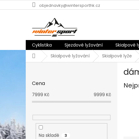
Přejít
objednavky@wintersporthk.cz
na
obsah
Cyklistika
Sjezdové lyžování
Skialpové 
Domů
Skialpové lyžování
Skialpové lyže
P
dá
o
s
Cena
Nejp
t
r
7999
Kč
9999
Kč
a
n
n
í
p
a
Na skladě
3