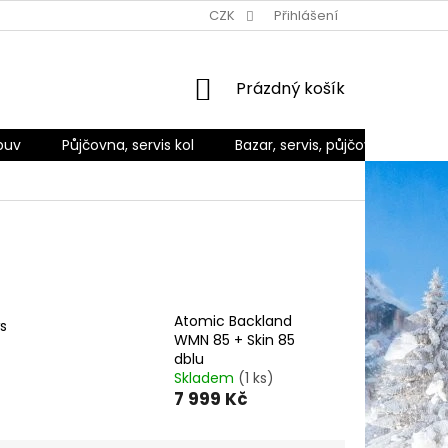
Ů
ZPŮSOBY DORUČENÍ A PLATBY
CZK
REKLAMACE A VRÁCENÍ ZBO
Přihlášení
NÁKUPNÍ
Prázdný košík
KOŠÍK
buv
Půjčovna, servis kol
Bazar, servis, půjčovna
Ko
Atomic Backland
s
WMN 85 + Skin 85
dblu
Skladem
(1 ks)
7 999 Kč