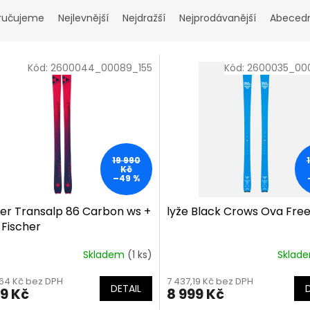
ručujeme
Nejlevnější
Nejdražší
Nejprodávanější
Abeced
Kód:
2600044_00089_155
Kód:
2600035_00
19 990
Kč
–49 %
her Transalp 86 Carbon ws +
lyže Black Crows Ova Free
 Fischer
Skladem
(1 ks)
Sklad
,64 Kč bez DPH
7 437,19 Kč bez DPH
DETAIL
99 Kč
8 999 Kč