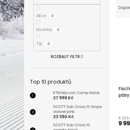
Ř
n
a
e
Dopo
z
l
Akce
0
e
V
n
Novinka
0
ý
í
p
p
Tip
0
i
r
s
o
ROZBALIT FILTR
p
d
r
u
o
k
d
t
Top 10 produktů
u
ů
Fisc
k
KTM Myroon Comp black
pásy
t
27 999 Kč
ů
SCOTT Sub Cross 10 Slope
violoet pink
23 390 Kč
8 263
9 9
SCOTT Sub Cross 10
granite black