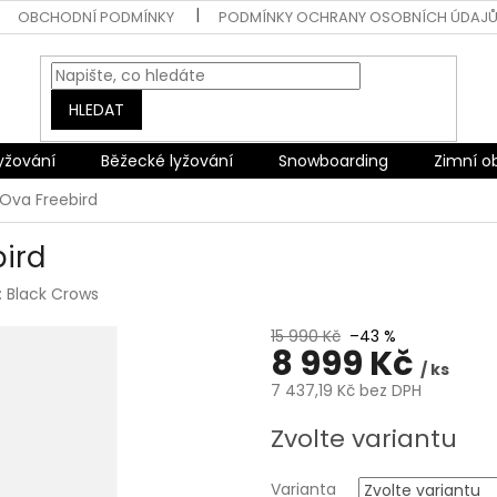
OBCHODNÍ PODMÍNKY
PODMÍNKY OCHRANY OSOBNÍCH ÚDAJ
HLEDAT
lyžování
Běžecké lyžování
Snowboarding
Zimní o
 Ova Freebird
bird
:
Black Crows
15 990 Kč
–43 %
8 999 Kč
/ ks
7 437,19 Kč bez DPH
Měrná
Zvolte variantu
cena:
Varianta