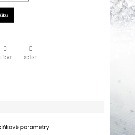
šíku
HLÍDAT
SDÍLET
lňkové parametry