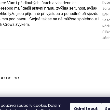
Kate
které Vám i při dlouhých túrách a vícedenních
Zár
eebird mají delší aktivní hranu, zvýšila se tuhost, avšak
ehké lyže jsou příjemné při výstupu a pohodlné při sjezdu
EAN
:
5 mm pod patou. Stejně tak se na ně můžete spolehnout i
Sez
ack Crows zvykem.
Rádi
Šířk
Jád
me online
používá soubory cookie. Dalším
Odmítnout
S