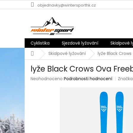
Přejít
objednavky@wintersporthk.cz
na
obsah
Cyklistika
Sjezdové lyžování
Skialpové 
Domů
Skialpové lyžování
lyže Black Crows
lyže Black Crows Ova Free
Průměrné
Neohodnoceno
Podrobnosti hodnocení
Značka
hodnocení
produktu
je
0,0
z
5
hvězdiček.