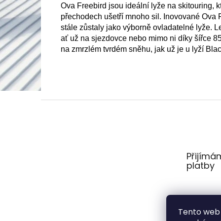
Ova Freebird jsou ideální lyže na skitouring, 
přechodech ušetří mnoho sil. Inovované Ova Fr
stále zůstaly jako výborně ovladatelné lyže. L
ať už na sjezdovce nebo mimo ni díky šířce 8
na zmrzlém tvrdém sněhu, jak už je u lyží Bl
Z
á
p
a
t
Přijímá
í
platby
Tento web 