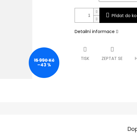
Přidat do ko
Detailní informace
TISK
ZEPTAT SE
15 990 Kč
–43 %
Dop