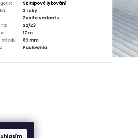
gorie
:
Skialpové lyžování
uka
:
2 roky
Zvolte variantu
óna
:
22/23
us
:
17 m
a středu
:
85 mm
ro
:
Paulownia
ouhlasím