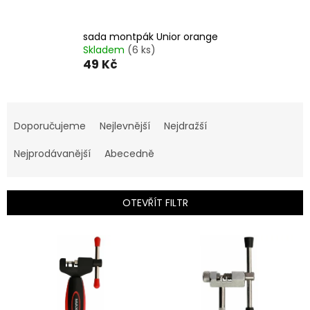
sada montpák Unior orange
Skladem
(6 ks)
49 Kč
Ř
a
Doporučujeme
Nejlevnější
Nejdražší
z
e
Nejprodávanější
Abecedně
n
í
p
OTEVŘÍT FILTR
r
o
V
d
ý
u
p
k
i
t
s
ů