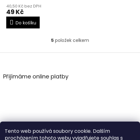
40,50 Kč bez DPH
49 Kč
Do košíku
5
položek celkem
O
v
l
Z
á
á
d
p
a
a
Přijímáme online platby
c
t
í
í
p
r
v
k
y
v
ý
Tento web používá soubory cookie. Dalším
p
i
procházením tohoto webu vyjadřujete souhlas s