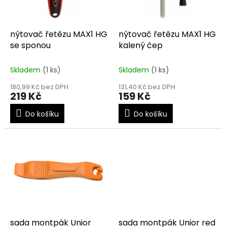
p
r
o
d
nýtovač řetězu MAX1 HG
nýtovač řetězu MAX1 HG
u
se sponou
kalený čep
k
t
Skladem
(1 ks)
Skladem
(1 ks)
ů
180,99 Kč bez DPH
131,40 Kč bez DPH
219 Kč
159 Kč
Do košíku
Do košíku
sada montpák Unior
sada montpák Unior red