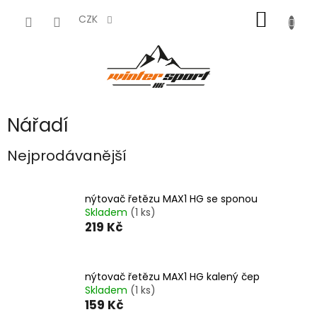
Přejít
NÁKUP
na
CZK
obsah
KOŠÍK
Nářadí
Nejprodávanější
nýtovač řetězu MAX1 HG se sponou
Skladem
(1 ks)
219 Kč
nýtovač řetězu MAX1 HG kalený čep
Skladem
(1 ks)
159 Kč