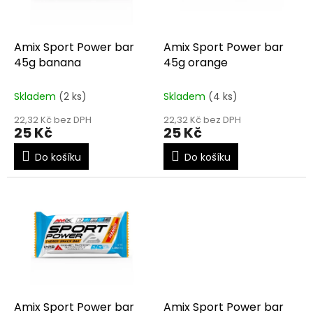
p
r
o
d
Amix Sport Power bar
Amix Sport Power bar
u
45g banana
45g orange
k
t
Skladem
(2 ks)
Skladem
(4 ks)
ů
22,32 Kč bez DPH
22,32 Kč bez DPH
25 Kč
25 Kč
Do košíku
Do košíku
Amix Sport Power bar
Amix Sport Power bar