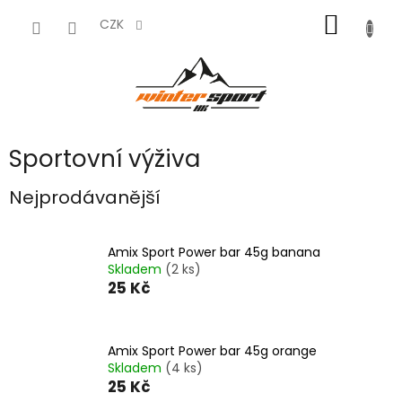
Přejít
NÁKUP
na
CZK
obsah
KOŠÍK
Sportovní výživa
Nejprodávanější
Amix Sport Power bar 45g banana
Skladem
(2 ks)
25 Kč
Amix Sport Power bar 45g orange
Skladem
(4 ks)
25 Kč