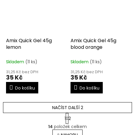
Amix Quick Gel 45g
Amix Quick Gel 45g
lemon
blood orange
Skladem
(11 ks)
Skladem
(11 ks)
31,25 Kč bez DPH
31,25 Kč bez DPH
35 Kč
35 Kč
Do košíku
Do košíku
NAČÍST DALŠÍ 2
S
1
2
t
O
r
14
položek celkem
v
á