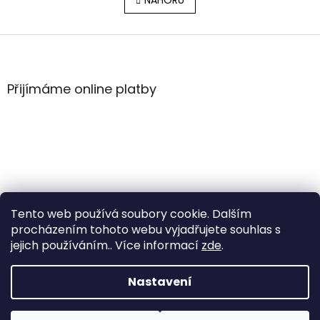
l
NAHORU
n
á
k
o
d
v
Z
a
á
c
á
n
í
p
í
p
a
Přijímáme online platby
r
t
v
í
k
y
v
ý
p
i
s
Tento web používá soubory cookie. Dalším
u
procházením tohoto webu vyjadřujete souhlas s
jejich používáním.. Více informací
zde
.
Vytvořil Shoptet
Nastavení
Copyright 2026
WintersportHK
. Všechna práva