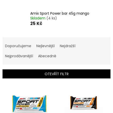
Amix Sport Power bar 45g mango
Skladem
(4 ks)
25 Kč
Ř
a
Doporučujeme
Nejlevnější
Nejdražší
z
e
Nejprodávanější
Abecedně
n
í
p
OTEVŘÍT FILTR
r
o
V
d
ý
u
p
k
i
t
s
ů