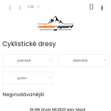
Přejít
NÁKUP
na
CZK
obsah
KOŠÍK
Cyklistické dresy
pánské
dámské
junior
Nejprodávanější
SILVINI Zinolo MD2633 grey-black