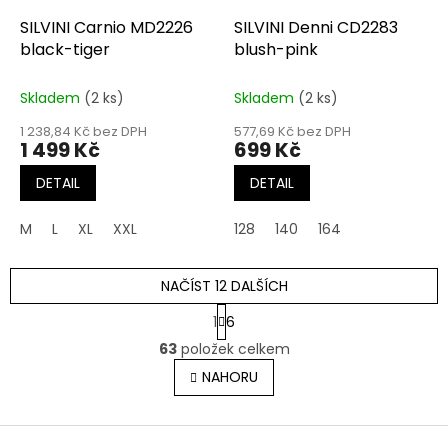
SILVINI Carnio MD2226
SILVINI Denni CD2283
black-tiger
blush-pink
Skladem
(2 ks)
Skladem
(2 ks)
1 238,84 Kč bez DPH
577,69 Kč bez DPH
1 499 Kč
699 Kč
DETAIL
DETAIL
M
L
XL
XXL
128
140
164
NAČÍST 12 DALŠÍCH
S
1
6
t
O
r
63
položek celkem
v
á
l
NAHORU
n
á
k
o
d
v
Z
a
á