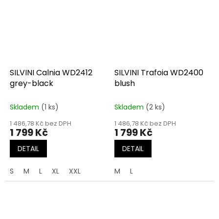
SILVINI Calnia WD2412
SILVINI Trafoia WD2400
grey-black
blush
Skladem
(1 ks)
Skladem
(2 ks)
1 486,78 Kč bez DPH
1 486,78 Kč bez DPH
1 799 Kč
1 799 Kč
DETAIL
DETAIL
S
M
L
XL
XXL
M
L