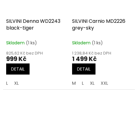
SILVINI Denna WD2243
SILVINI Carnio MD2226
black-tiger
grey-sky
Skladem
(1 ks)
Skladem
(1 ks)
825,62 Kč bez DPH
1 238,84 Kč bez DPH
999 Kč
1 499 Kč
DETAIL
DETAIL
L
XL
M
L
XL
XXL