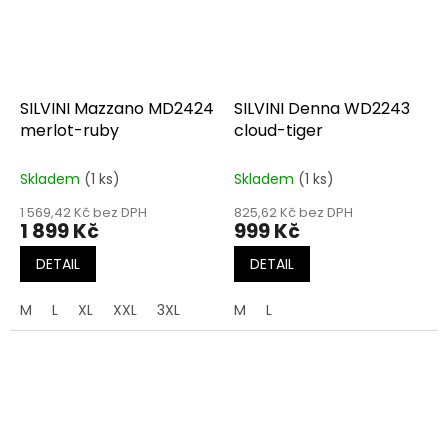
SILVINI Mazzano MD2424
SILVINI Denna WD2243
merlot-ruby
cloud-tiger
Skladem
(1 ks)
Skladem
(1 ks)
1 569,42 Kč bez DPH
825,62 Kč bez DPH
1 899 Kč
999 Kč
DETAIL
DETAIL
M
L
XL
XXL
3XL
M
L