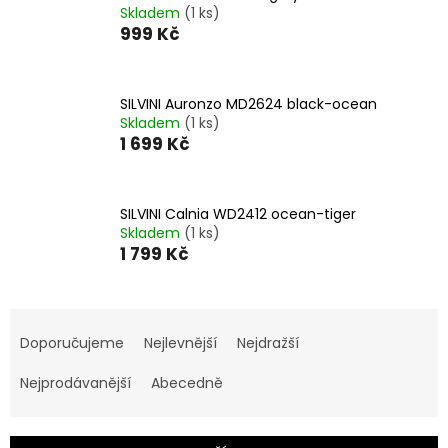
Skladem
(1 ks)
999 Kč
SILVINI Auronzo MD2624 black-ocean
Skladem
(1 ks)
1 699 Kč
SILVINI Calnia WD2412 ocean-tiger
Skladem
(1 ks)
1 799 Kč
Ř
a
Doporučujeme
Nejlevnější
Nejdražší
z
e
Nejprodávanější
Abecedně
n
í