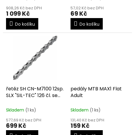
ů
908,26 Kč bez DPH
57,02 Kč bez DPH
1 099 Kč
69 Kč
Do košíku
Do košíku
řetěz SH CN-M7100 12sp.
pedály MTB MAX1 Flat
SLX "SIL-TEC" 126 čl. se
Adult
spojkou Q-l.
Skladem
(1 ks)
Skladem
(1 ks)
577,69 Kč bez DPH
131,40 Kč bez DPH
699 Kč
159 Kč