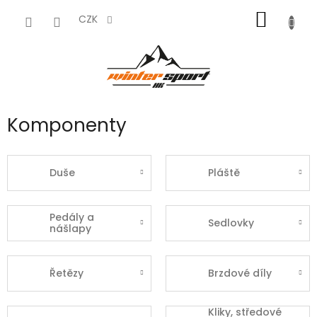
Přejít
NÁKUP
na
CZK
obsah
KOŠÍK
Komponenty
Duše
Pláště
Pedály a
Sedlovky
nášlapy
Řetězy
Brzdové díly
Kliky, středové