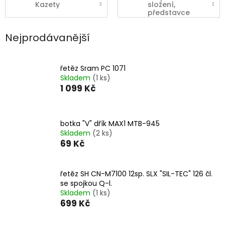
Kazety
složení,
představce
Nejprodávanější
řetěz Sram PC 1071
Skladem
(1 ks)
1 099 Kč
botka "V" dřík MAX1 MTB-945
Skladem
(2 ks)
69 Kč
řetěz SH CN-M7100 12sp. SLX "SIL-TEC" 126 čl.
se spojkou Q-l.
Skladem
(1 ks)
699 Kč