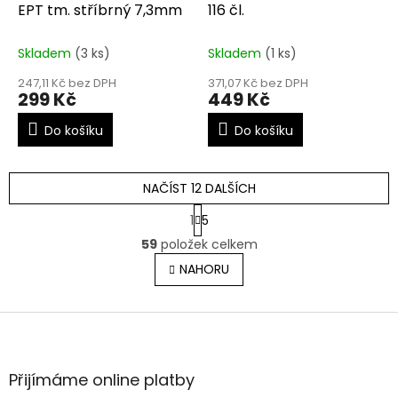
EPT tm. stříbrný 7,3mm
116 čl.
Skladem
(3 ks)
Skladem
(1 ks)
247,11 Kč bez DPH
371,07 Kč bez DPH
299 Kč
449 Kč
Do košíku
Do košíku
NAČÍST 12 DALŠÍCH
S
1
5
t
O
r
59
položek celkem
v
á
l
NAHORU
n
á
k
o
d
v
Z
a
á
c
á
n
í
p
í
p
a
Přijímáme online platby
r