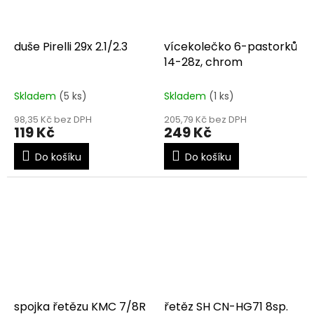
duše Pirelli 29x 2.1/2.3
vícekolečko 6-pastorků
14-28z, chrom
Skladem
(5 ks)
Skladem
(1 ks)
98,35 Kč bez DPH
205,79 Kč bez DPH
119 Kč
249 Kč
Do košíku
Do košíku
spojka řetězu KMC 7/8R
řetěz SH CN-HG71 8sp.