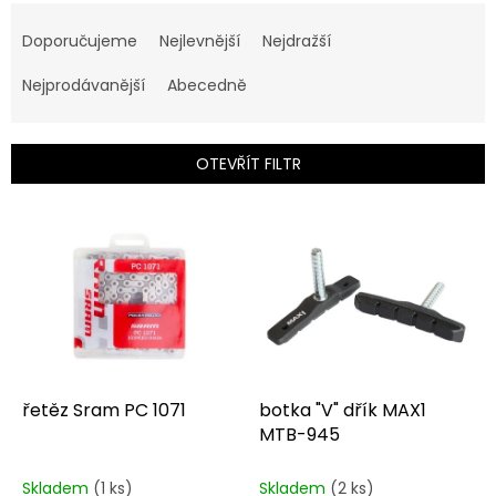
Ř
a
Doporučujeme
Nejlevnější
Nejdražší
z
e
Nejprodávanější
Abecedně
n
í
p
OTEVŘÍT FILTR
r
o
V
d
ý
u
p
k
i
t
s
ů
p
r
o
d
řetěz Sram PC 1071
botka "V" dřík MAX1
u
MTB-945
k
t
Skladem
(1 ks)
Skladem
(2 ks)