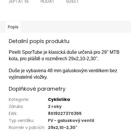
ZEPTAT SE
HLÍDAT
SDÍLET
Popis
Detailní popis produktu
Pirelli SporTube je klasická duše určená pro 29" MTB
kola, pro pláště o rozměrech 29x2,10-2,30".
Duše je vybavena 48 mm galuskovým ventilkem bez
vyjímatelné vložky.
Doplňkové parametry
Kategorie
:
Cyklistika
Záruka
:
2 roky
EAN
:
8019227370355
Typ ventilku
:
FV - galuskový ventil
Rozměr v palcích
:
29x2,10-2,30"