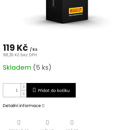
119 Kč
/ ks
98,35 Kč bez DPH
Měrná
Skladem
(5 ks)
cena:
Přidat do košíku
Detailní informace