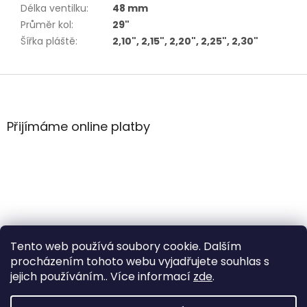
Délka ventilku
:
48 mm
Průměr kol
:
29"
Šířka pláště
:
2,10", 2,15", 2,20", 2,25", 2,30"
Z
á
p
a
Přijímáme online platby
t
í
Tento web používá soubory cookie. Dalším
procházením tohoto webu vyjadřujete souhlas s
jejich používáním.. Více informací
zde
.
Vytvořil Shoptet