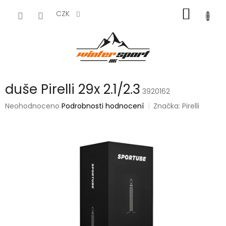
Přejít
NÁKUP
na
CZK
obsah
KOŠÍK
duše Pirelli 29x 2.1/2.3
3920162
Průměrné
Neohodnoceno
Podrobnosti hodnocení
Značka:
Pirelli
hodnocení
produktu
je
0,0
z
5
hvězdiček.