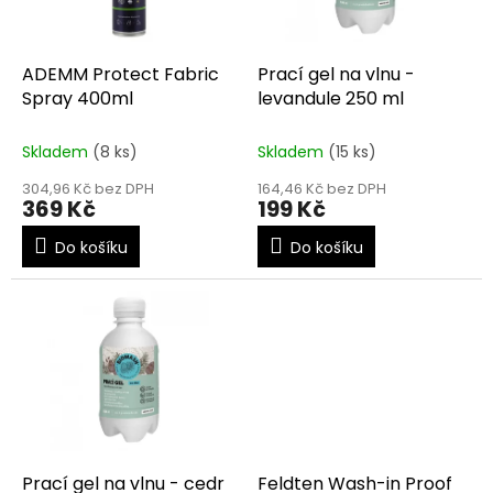
p
r
o
d
ADEMM Protect Fabric
Prací gel na vlnu -
u
Spray 400ml
levandule 250 ml
k
t
Skladem
(8 ks)
Skladem
(15 ks)
ů
304,96 Kč bez DPH
164,46 Kč bez DPH
369 Kč
199 Kč
Do košíku
Do košíku
Prací gel na vlnu - cedr
Feldten Wash-in Proof