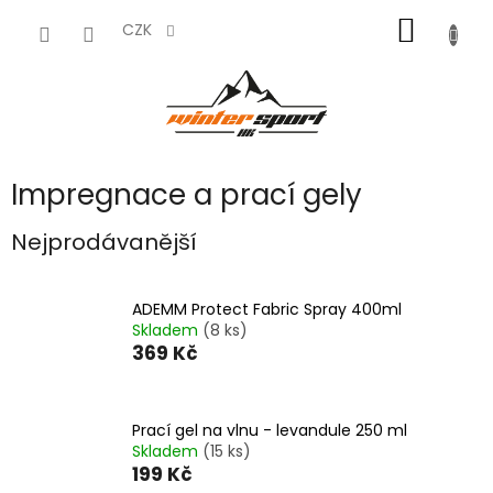
Přejít
NÁKUP
na
CZK
obsah
KOŠÍK
Impregnace a prací gely
Nejprodávanější
ADEMM Protect Fabric Spray 400ml
Skladem
(8 ks)
369 Kč
Prací gel na vlnu - levandule 250 ml
Skladem
(15 ks)
199 Kč