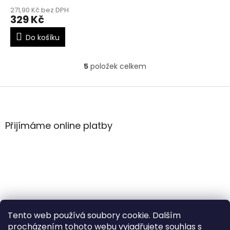
271,90 Kč bez DPH
329 Kč
Do košíku
5
položek celkem
O
v
l
Z
á
á
d
p
a
a
Přijímáme online platby
c
t
í
í
p
r
v
k
y
v
ý
Tento web používá soubory cookie. Dalším
p
i
procházením tohoto webu vyjadřujete souhlas s