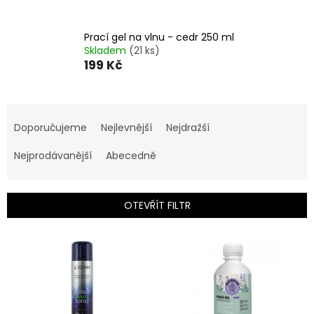
Prací gel na vlnu - cedr 250 ml
Skladem
(21 ks)
199 Kč
Ř
a
Doporučujeme
Nejlevnější
Nejdražší
z
e
Nejprodávanější
Abecedně
n
í
p
OTEVŘÍT FILTR
r
o
V
d
ý
u
p
k
i
t
s
ů