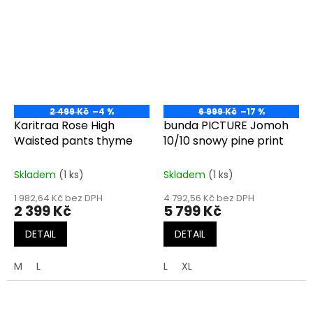
2 499 Kč
–4 %
6 999 Kč
–17 %
Karitraa Rose High
bunda PICTURE Jomoh
Waisted pants thyme
10/10 snowy pine print
Skladem
(1 ks)
Skladem
(1 ks)
1 982,64 Kč bez DPH
4 792,56 Kč bez DPH
2 399 Kč
5 799 Kč
DETAIL
DETAIL
M
L
L
XL