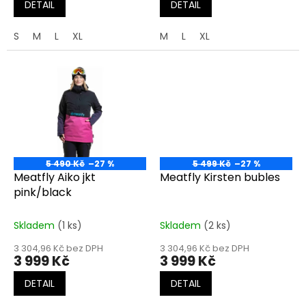
DETAIL
DETAIL
S
M
L
XL
M
L
XL
5 490 Kč
–27 %
5 499 Kč
–27 %
Meatfly Aiko jkt
Meatfly Kirsten bubles
pink/black
Skladem
(1 ks)
Skladem
(2 ks)
3 304,96 Kč bez DPH
3 304,96 Kč bez DPH
3 999 Kč
3 999 Kč
DETAIL
DETAIL