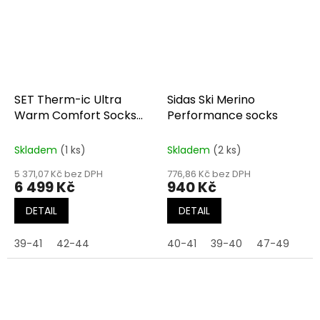
SET Therm-ic Ultra
Sidas Ski Merino
Warm Comfort Socks
Performance socks
S.E.T + S-Pack 1200
Skladem
(1 ks)
Skladem
(2 ks)
5 371,07 Kč bez DPH
776,86 Kč bez DPH
6 499 Kč
940 Kč
DETAIL
DETAIL
39-41
42-44
40-41
39-40
47-49