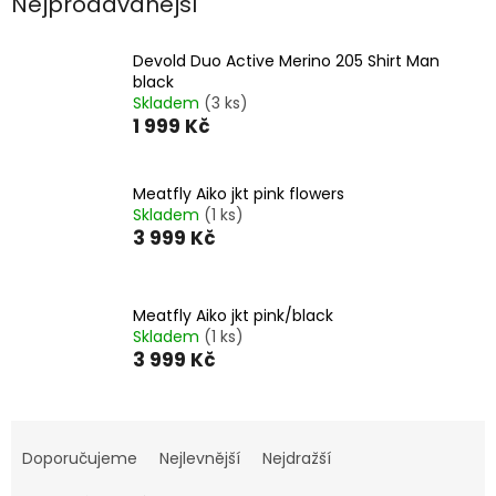
Nejprodávanější
Devold Duo Active Merino 205 Shirt Man
black
Skladem
(3 ks)
1 999 Kč
Meatfly Aiko jkt pink flowers
Skladem
(1 ks)
3 999 Kč
Meatfly Aiko jkt pink/black
Skladem
(1 ks)
3 999 Kč
Ř
a
Doporučujeme
Nejlevnější
Nejdražší
z