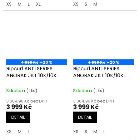
XS
M
L
XL
XS
S
M
4 999 Kč
–20 %
4 999 Kč
–20 %
Ripcurl ANTI SERIES
Ripcurl ANTI SERIES
ANORAK JKT 10K/10K
ANORAK JKT 10K/10K
multico
black
Skladem
(1 ks)
Skladem
(1 ks)
3 304,96 Kč bez DPH
3 304,96 Kč bez DPH
3 999 Kč
3 999 Kč
DETAIL
DETAIL
XS
M
L
XS
S
M
L