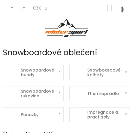
Přejít
NÁKUP
na
CZK
obsah
KOŠÍK
Snowboardové oblečení
Snowboardové
Snowboardové
bundy
kalhoty
Snowboardové
Thermoprádlo
rukavice
Impregnace a
Ponožky
prací gely