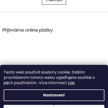
l
NAHORU
n
á
k
o
d
v
Z
a
á
c
á
n
í
p
í
p
a
Přijímáme online platby
r
t
v
í
k
y
v
ý
p
i
s
Tento web používá soubory cookie. Dalším
u
procházením tohoto webu vyjadřujete souhlas s
jejich používáním.. Více informací
zde
.
Vytvořil Shoptet
Nastavení
Copyright 2026
WintersportHK
. Všechna práva