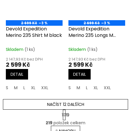
2 699 Kč
–3 %
2 699 Kč
–3 %
Devold Expedition
Devold Expedition
Merino 235 Shirt M black
Merino 235 Longs M
black
Skladem
(1 ks)
Skladem
(1 ks)
2 147,93 Kč bez DPH
2 147,93 Kč bez DPH
2 599 Kč
2 599 Kč
DETAIL
DETAIL
S
M
L
XL
XXL
S
M
L
XL
XXL
NAČÍST 12 DALŠÍCH
S
1
19
t
O
r
219
položek celkem
v
á