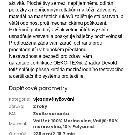
aktivitě. Ploché švy zamezí nepříjemnému odírání
pokožky a nepříjemným otlakům na kůži. Zdvojený
materiál na manžetách rukávů zajišťuje stálost tvaru a
větší odolnost proti mechanickému poškození.
Extrémně pohodlný avšak velmi přiléhavý střih
usnadňuje vrstvení a poskytuje báječný pocit volnosti.
Prodloužená záda vám zaručí ochranu proti
prochladnutí i v hlubokém předklonu.
Nezávadnost a bezpečí pro zdraví vám
garantuje certifikace OEKO-TEX®. Značka Devold
totiž splňuje přísná kritéria mezinárodního testovacího
a certifikačního systému pro textilie.
Doplňkové parametry
Kategorie
:
Sjezdové lyžování
Záruka
:
2 roky
EAN
:
Zvolte variantu
Vnitřní: 100% Merino vlna, Vnější: 90%
Materiál
:
merino vlna, 10% Polyamid
Gramáž
:
235 g m/2, 18.7 mic