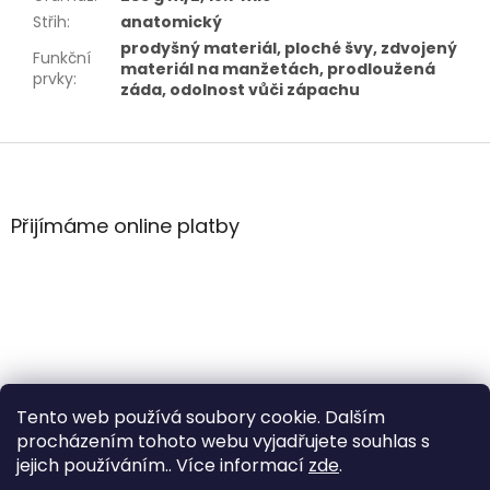
Střih
:
anatomický
prodyšný materiál, ploché švy, zdvojený
Funkční
materiál na manžetách, prodloužená
prvky
:
záda, odolnost vůči zápachu
Z
á
p
a
Přijímáme online platby
t
í
Tento web používá soubory cookie. Dalším
procházením tohoto webu vyjadřujete souhlas s
jejich používáním.. Více informací
zde
.