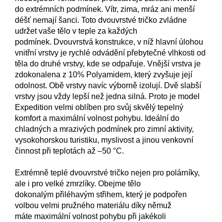
do extrémních podmínek. Vítr, zima, mráz ani menší
déšť nemají šanci. Toto dvouvrstvé tričko zvládne
udržet vaše tělo v teple za každých
podmínek. Dvouvrstvá konstrukce, v níž hlavní úlohou
vnitřní vrstvy je rychlé odvádění přebytečné vlhkosti od
těla do druhé vrstvy, kde se odpařuje. Vnější vrstva je
zdokonalena z 10% Polyamidem, který zvyšuje její
odolnost. Obě vrstvy navíc výborně izolují. Dvě slabší
vrstvy jsou vždy lepší než jedna silná. Proto je model
Expedition velmi oblíben pro svůj skvělý tepelný
komfort a maximální volnost pohybu. Ideální do
chladných a mrazivých podmínek pro zimní aktivity,
vysokohorskou turistiku, myslivost a jinou venkovní
činnost při teplotách až –50 °C.
Extrémně teplé dvouvrstvé tričko nejen pro polárníky,
ale i pro velké zmrzlíky. Obejme tělo
dokonalým přiléhavým střihem, který je podpořen
volbou velmi pružného materiálu díky němuž
máte maximální volnost pohybu při jakékoli