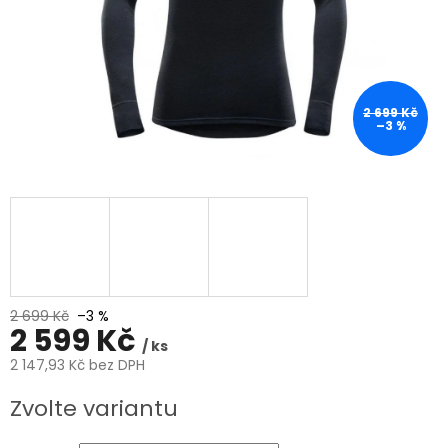
2 699 Kč
–3 %
2 699 Kč
–3 %
2 599 Kč
/ ks
2 147,93 Kč bez DPH
Měrná
Zvolte variantu
cena: