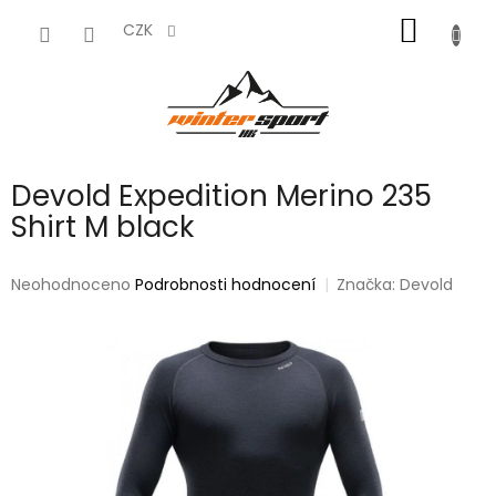
Přejít
NÁKUP
na
CZK
obsah
KOŠÍK
Devold Expedition Merino 235
Shirt M black
Průměrné
Neohodnoceno
Podrobnosti hodnocení
Značka:
Devold
hodnocení
produktu
je
0,0
z
5
hvězdiček.