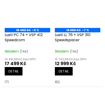
18 480 Kč
–5 %
13 980 Kč
–7 %
Lusti PC 74 + VSP 412
Lusti LL 76 + VSP 310
Speedcom
Speedspacer
Skladem
(1 ks)
Skladem
(1 ks)
14 461,98 Kč bez DPH
10 742,98 Kč bez DPH
17 499 Kč
12 999 Kč
DETAIL
DETAIL
171
162