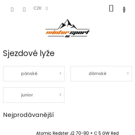
Přejít
NÁKUP
na
CZK
obsah
KOŠÍK
Sjezdové lyže
pánské
dámské
junior
Nejprodávanější
Atomic Redster J2 70-90 + C 5 GW Red