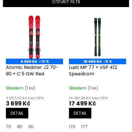
p
OTEVŘÍT FILTR
r
o
V
d
ý
u
p
k
i
t
s
ů
p
r
o
4 290 Kč
–13 %
18 480 Kč
–5 %
d
Atomic Redster J2 70-
Lusti MP 77 + VSP 412
u
90 + C 5 GW Red
Speedcom
k
t
Skladem
(1 ks)
Skladem
(1 ks)
ů
3 057,02 Kč bez DPH
14 461,98 Kč bez DPH
3 699 Kč
17 499 Kč
DETAIL
DETAIL
70
80
90
170
177