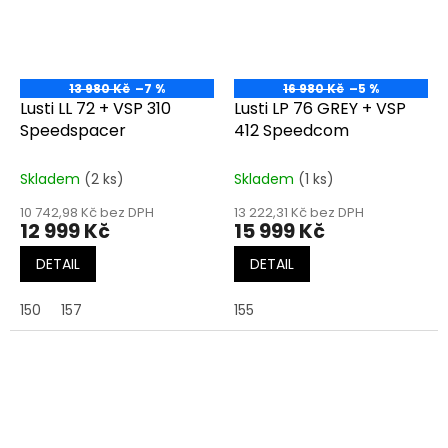
13 980 Kč
–7 %
16 980 Kč
–5 %
Lusti LL 72 + VSP 310
Lusti LP 76 GREY + VSP
Speedspacer
412 Speedcom
Skladem
(2 ks)
Skladem
(1 ks)
10 742,98 Kč bez DPH
13 222,31 Kč bez DPH
12 999 Kč
15 999 Kč
DETAIL
DETAIL
150
157
155