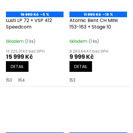
16 980 Kč
–5 %
11 990 Kč
–16 %
Lusti LP 72 + VSP 412
Atomic Bent CH MINI
Speedcom
153-163 + Stage 10
Skladem
(1 ks)
Skladem
(1 ks)
13 222,31 Kč bez DPH
8 263,64 Kč bez DPH
15 999 Kč
9 999 Kč
DETAIL
DETAIL
150
164
153