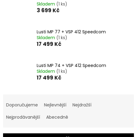
Skladem
(1 ks)
3 699 Kč
Lusti MP 77 + VSP 412 Speedcom
Skladem
(1 ks)
17 499 Kč
Lusti MP 74 + VSP 412 Speedcom
Skladem
(1 ks)
17 499 Kč
Ř
a
Doporučujeme
Nejlevnější
Nejdražší
z
e
Nejprodávanější
Abecedně
n
í