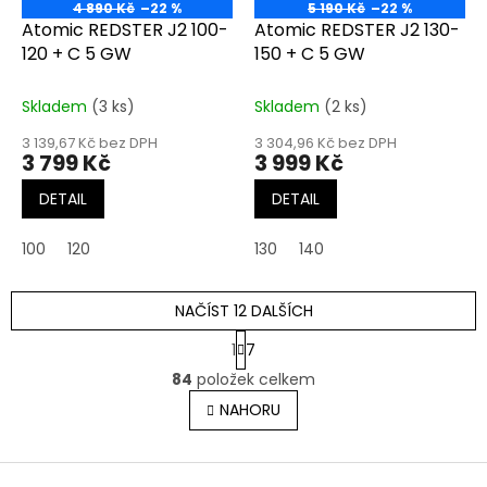
4 890 Kč
–22 %
5 190 Kč
–22 %
Atomic REDSTER J2 100-
Atomic REDSTER J2 130-
120 + C 5 GW
150 + C 5 GW
Skladem
(3 ks)
Skladem
(2 ks)
3 139,67 Kč bez DPH
3 304,96 Kč bez DPH
3 799 Kč
3 999 Kč
DETAIL
DETAIL
100
120
130
140
NAČÍST 12 DALŠÍCH
S
1
7
t
O
r
84
položek celkem
v
á
l
NAHORU
n
á
k
o
d
v
Z
a
á