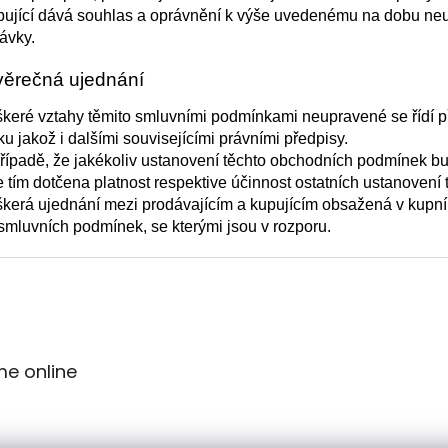
ující dává souhlas a oprávnění k výše uvedenému na dobu neu
ávky.
věrečná ujednání
keré vztahy těmito smluvními podmínkami neupravené se řídí 
u jakož i dalšími souvisejícími právními předpisy.
řípadě, že jakékoliv ustanovení těchto obchodních podmínek 
 tím dotčena platnost respektive účinnost ostatních ustanovení
kerá ujednání mezi prodávajícím a kupujícím obsažená v kupní
 smluvních podmínek, se kterými jsou v rozporu.
me online