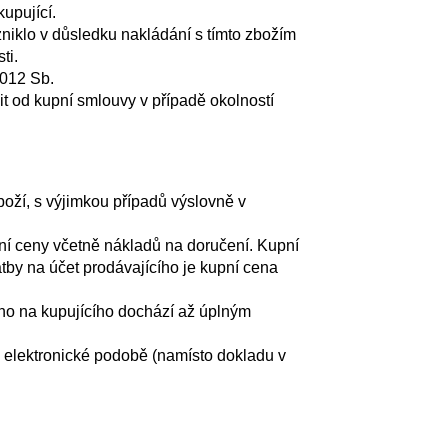
upující.
zniklo v důsledku nakládání s tímto zbožím
ti.
2012 Sb.
it od kupní smlouvy v případě okolností
oží, s výjimkou případů výslovně v
ní ceny včetně nákladů na doručení. Kupní
atby na účet prodávajícího je kupní cena
ho na kupujícího dochází až úplným
 elektronické podobě (namísto dokladu v