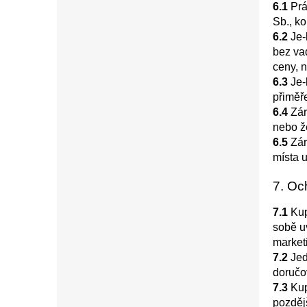
6.1
Prá
Sb., k
6.2
Je-
bez va
ceny, 
6.3
Je-
přiměř
6.4
Zár
nebo že
6.5
Zár
místa u
7. Oc
7.1
Kup
sobě uv
market
7.2
Jed
doručov
7.3
Kup
pozděj