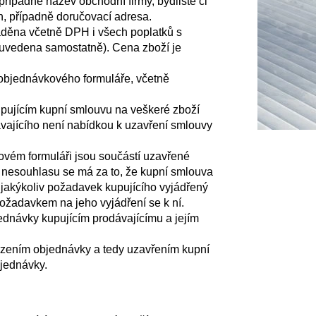
případně název obchodní firmy, bydliště či
on, případně doručovací adresa.
děna včetně DPH i všech poplatků s
e uvedena samostatně). Cena zboží je
 objednávkového formuláře, včetně
kupujícím kupní smlouvu na veškeré zboží
ávajícího není nabídkou k uzavření smlouvy
vém formuláři jsou součástí uzavřené
o nesouhlasu se má za to, že kupní smlouva
 jakýkoliv požadavek kupujícího vyjádřený
ožadavkem na jeho vyjádření se k ní.
dnávky kupujícím prodávajícímu a jejím
vrzením objednávky a tedy uzavřením kupní
bjednávky.