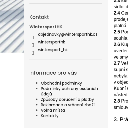
2.3
Ide
sídlo, 
2.4
Cen
Kontakt
prodej
platná 
WintersportHK
2.5
Pod
objednavky
@
wintersporthk.cz
souhla
wintersporthk
2.6
Kup
wintersport_hk
uveden
ve smy
2.7
Veš
kupní 
Informace pro vás
nebyla
v obje
Obchodní podmínky
Podmínky ochrany osobních
Kupní 
údajů
násled
Způsoby doručení a platby
2.8
Pro
Reklamace a vrácení zboží
smlouv
Volná místa
Kontakty
3. Pr