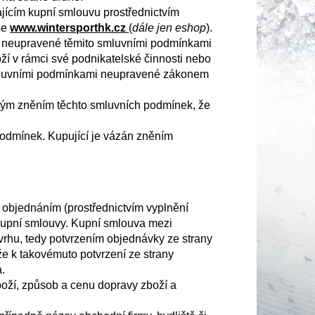
ajícím kupní smlouvu prostřednictvím
se
www.wintersporthk.cz
(
dále jen eshop
).
ahy neupravené těmito smluvními podmínkami
ží v rámci své podnikatelské činnosti nebo
 smluvními podmínkami neupravené zákonem
lným zněním těchto smluvních podmínek, že
podmínek. Kupující je vázán zněním
 objednáním (prostřednictvím vyplnění
kupní smlouvy. Kupní smlouva mezi
rhu, tedy potvrzením objednávky ze strany
e k takovémuto potvrzení ze strany
.
oží, způsob a cenu dopravy zboží a