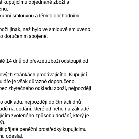
t kupujícímu objednané zboží a
enu.
 kupní smlouvou a těmito obchodními
boží jinak, než bylo ve smlouvě smluveno,
mto doručením spojené.
tě 14 dnů od převzetí zboží odstoupit od
ových stránkách prodávajícího. Kupující
muláře je však důrazně doporučeno.
 bez zbytečného odkladu zboží, nejpozději
o odkladu, nejpozději do čtrnácti dnů
adů na dodání, které od něho na základě
jícím zvoleného způsobu dodání, který je
ý).
it přijaté peněžní prostředky kupujícímu
mu odeslal.