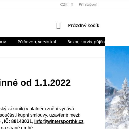
Ů
ZPŮSOBY DORUČENÍ A PLATBY
CZK
REKLAMACE A VRÁCENÍ ZBO
Přihlášení
NÁKUPNÍ
Prázdný košík
KOŠÍK
buv
Půjčovna, servis kol
Bazar, servis, půjčovna
Ko
nné od 1.1.2022
ský zákoník) v platném znění vydává
 součástí kupní smlouvy, uzavřené mezi:
 , IČ: 88143031
,
info@wintersporthk.cz
,
 na straně druhé.