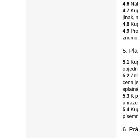
4.6
Nák
4.7
Kup
jinak, 
4.8
Kup
4.9
Pro
znemož
5. Pl
5.1
Kup
objedn
5.2
Zbo
cena je
splatn
5.3
K p
uhraze
5.4
Kup
písemn
6. Pr