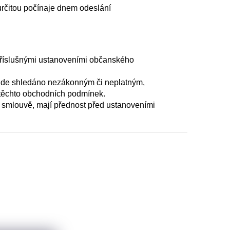
rčitou počínaje dnem odeslání
příslušnými ustanoveními občanského
bude shledáno nezákonným či neplatným,
 těchto obchodních podmínek.
 smlouvě, mají přednost před ustanoveními