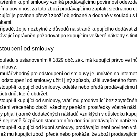
vřením kupní smlouvy vzniká prodávajícímu povinnost odevzda
címu povinnost za toto zboží prodávajícímu zaplatit sjednanou c
ující je povinen převzít zboží objednané a dodané v souladu s
kami.
řípadě, že je nezbytné z důvodů na straně kupujícího dodávat z
dávající oprávněn požadovat po kupujícím veškeré náklady s tí
stoupení od smlouvy
ouladu s ustanovením § 1829 obč. zák. má kupující právo ve lhů
smlouvy.
mulář vhodný pro odstoupení od smlouvy je umístěn na internet
 odstoupení od smlouvy užít i jiný způsob, užití uvedeného for
toupí-li kupující od smlouvy, odešle nebo předá prodávajícímu
ácti dnů, které obdržel.
toupí-li kupující od smlouvy, vrátí mu prodávající bez zbytečnéh
ržení vráceného zboží, všechny peněžní prostředky včetně nákl
y přijal (kromě dodatečných nákladů vzniklých v důsledku kupu
ež nejlevnější způsob standardního dodání prodávajícím nabízen
oupí-li kupující od kupní smlouvy, prodávající není povinen vrát
 než mu kupující zboží předá nebo prokáže, že zboží prodávající