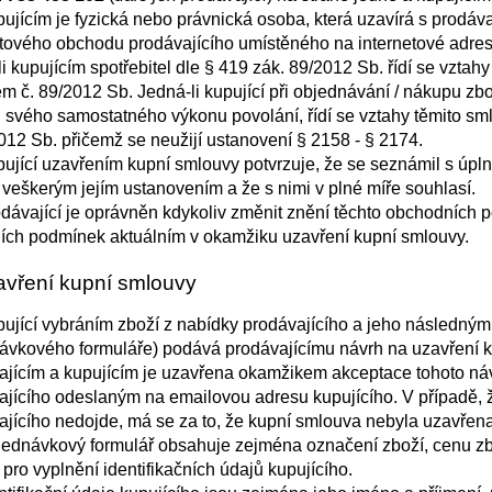
ujícím je fyzická nebo právnická osoba, která uzavírá s prodáv
etového obchodu prodávajícího umístěného na internetové adre
li kupujícím spotřebitel dle § 419 zák. 89/2012 Sb. řídí se vzt
m č. 89/2012 Sb. Jedná-li kupující při objednávání / nákupu zbo
i svého samostatného výkonu povolání, řídí se vztahy těmito
012 Sb. přičemž se neužijí ustanovení § 2158 - § 2174.
ující uzavřením kupní smlouvy potvrzuje, že se seznámil s úp
 veškerým jejím ustanovením a že s nimi v plné míře souhlasí.
dávající je oprávněn kdykoliv změnit znění těchto obchodních 
ích podmínek aktuálním v okamžiku uzavření kupní smlouvy.
avření kupní smlouvy
ující vybráním zboží z nabídky prodávajícího a jeho následným
ávkového formuláře) podává prodávajícímu návrh na uzavření 
ajícím a kupujícím je uzavřena okamžikem akceptace tohoto náv
ajícího odeslaným na emailovou adresu kupujícího. V případě, ž
ajícího nedojde, má se za to, že kupní smlouva nebyla uzavřena
ednávkový formulář obsahuje zejména označení zboží, cenu zb
 pro vyplnění identifikačních údajů kupujícího.