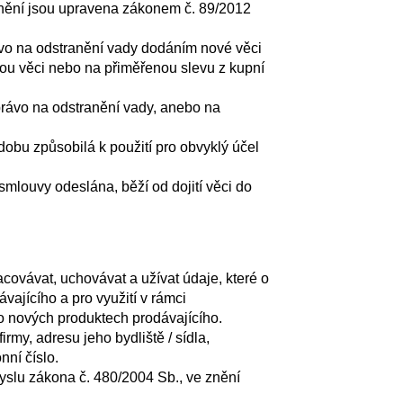
plnění jsou upravena zákonem č. 89/2012
ávo na odstranění vady dodáním nové věci
ou věci nebo na přiměřenou slevu z kupní
rávo na odstranění vady, anebo na
dobu způsobilá k použití pro obvyklý účel
smlouvy odeslána, běží od dojití věci do
covávat, uchovávat a užívat údaje, které o
vajícího a pro využití v rámci
o nových produktech prodávajícího.
my, adresu jeho bydliště / sídla,
nní číslo.
yslu zákona č. 480/2004 Sb., ve znění