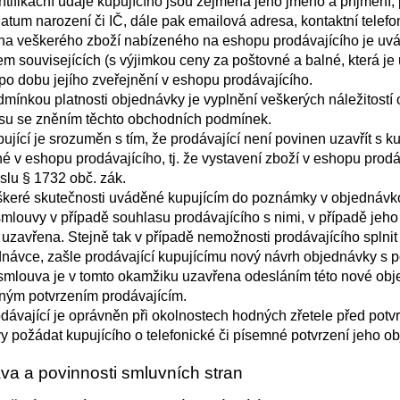
ntifikační údaje kupujícího jsou zejména jeho jméno a příjmení, 
datum narození či IČ, dále pak emailová adresa, kontaktní telef
a veškerého zboží nabízeného na eshopu prodávajícího je uvá
em souvisejících (s výjimkou ceny za poštovné a balné, která j
po dobu jejího zveřejnění v eshopu prodávajícího.
mínkou platnosti objednávky je vyplnění veškerých náležitostí
su se zněním těchto obchodních podmínek.
ující je srozuměn s tím, že prodávající není povinen uzavřít s 
é v eshopu prodávajícího, tj. že vystavení zboží v eshopu prod
slu § 1732 obč. zák.
keré skutečnosti uváděné kupujícím do poznámky v objednávko
smlouvy v případě souhlasu prodávajícího s nimi, v případě jeh
 uzavřena. Stejně tak v případě nemožnosti prodávajícího splnit
dnávce, zašle prodávající kupujícímu nový návrh objednávky s p
smlouva je v tomto okamžiku uzavřena odesláním této nové obje
ným potvrzením prodávajícím.
dávající je oprávněn při okolnostech hodných zřetele před pot
y požádat kupujícího o telefonické či písemné potvrzení jeho o
áva a povinnosti smluvních stran