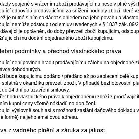
lady spojené s vrácením zboží prodávajícímu nese v plné výši k
ující odpovídá prodávajícímu za snížení hodnoty zboží, které v
než je nutné s ním nakládat s ohledem na jeho povahu a vlastnos
ující nemůže odstoupit od smluv uvedených v § 1837 zák. 89/
dávající je oprávněn, do doby převzetí zboží kupujícím, odstoup
ňujících mu dodání objednaného zboží kupujícímu.
atební podmínky a přechod vlastnického práva
ující není povinen hradit prodávajícímu zálohu na objednané zb
ávce dohodnutých.
ží bude kupujícímu dodáno / předáno až po zaplacení celé kup
 splatná v okamžiku převzetí zboží. V případě bezhotovostní pl
á do 14 dní po uzavření smlouvy.
řechodu vlastnického práva k objednanému zboží z prodávající
ním kupní ceny včetně nákladů na doručení.
ující výslovně souhlasí s možností zaslání daňového dokladu v
é formě) na jeho emailovou adresu.
áva z vadného plnění a záruka za jakost