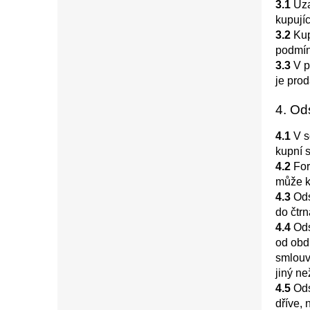
3.1
Uza
kupují
3.2
Kup
podmín
3.3
V p
je pro
4. Od
4.1
V s
kupní 
4.2
For
může k
4.3
Ods
do čtrn
4.4
Ods
od obd
smlouv
jiný n
4.5
Odst
dříve,