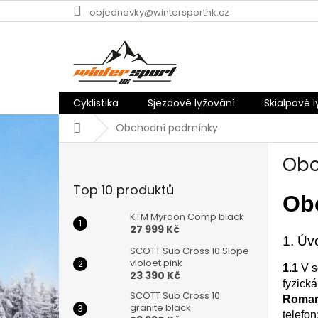
Přejít
objednavky@wintersporthk.cz
na
obsah
Cyklistika
Sjezdové lyžování
Skialpové 
Domů
Obchodní podmínky
P
Obc
o
s
Top 10 produktů
t
Obc
r
KTM Myroon Comp black
a
27 999 Kč
n
1. Úv
SCOTT Sub Cross 10 Slope
n
violoet pink
1.1
V s
í
23 390 Kč
fyzick
p
SCOTT Sub Cross 10
Roman 
a
granite black
telefon