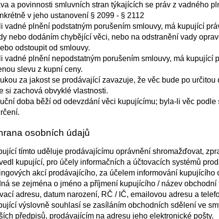
va a povinnosti smluvních stran týkajících se práv z vadného 
onkrétně v jeho ustanovení § 2099 - § 2112
li vadné plnění podstatným porušením smlouvy, má kupující pr
dy nebo dodáním chybějící věci, nebo na odstranění vady oprav
nebo odstoupit od smlouvy.
li vadné plnění nepodstatným porušením smlouvy, má kupující p
enou slevu z kupní ceny.
ukou za jakost se prodávající zavazuje, že věc bude po určitou 
 si zachová obvyklé vlastnosti.
uční doba běží od odevzdání věci kupujícímu; byla-li věc podle 
rčení.
hrana osobních údajů
ující tímto uděluje prodávajícímu oprávnění shromažďovat, zpra
edl kupující, pro účely informačních a účtovacích systémů prodá
ingových akcí prodávajícího, za účelem informování kupujícího 
ná se zejména o jméno a příjmení kupujícího / název obchodní fir
ací adresu, datum narození, RČ / IČ, emailovou adresu a telefo
ující výslovně souhlasí se zasíláním obchodních sdělení ve sm
ších předpisů, prodávajícím na adresu jeho elektronické pošty.