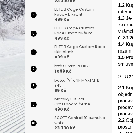
n
23 390 Kč
1.2
Kup
e
ELITE B Cage Custom
intern
l
Race+ blk/wht
1.3
Je-
499 Kč
zákone
ELITE B Cage Custom
v rámc
Race+ matt blk/wht
499 Kč
č. 89/2
1.4
Kup
ELITE B Cage Custom Race
rozumí
skin black
499 Kč
1.5
Pro
smluvn
řetěz Sram PC 1071
1 099 Kč
2. Uz
botka "V" dřík MAX1 MTB-
945
2.1
Kup
69 Kč
objedn
blatníky SKS set
prodáv
Crossboard černé
prodáv
490 Kč
prodáv
SCOTT Contrail 10 cumulus
2.2
Obj
white
prostor
23 390 Kč