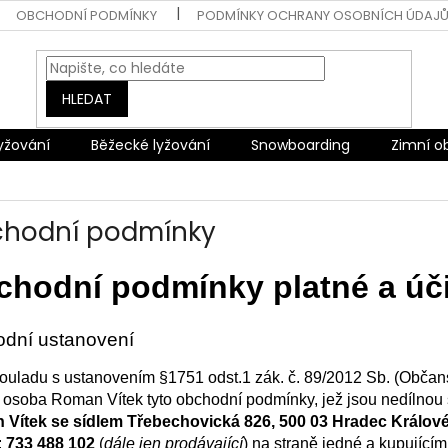
OBCHODNÍ PODMÍNKY
PODMÍNKY OCHRANY OSOBNÍCH ÚDAJ
HLEDAT
lyžování
Běžecké lyžování
Snowboarding
Zimní o
hodní podmínky
hodní podmínky platné a úči
odní ustanovení
ouladu s ustanovením §1751 odst.1 zák. č. 89/2012 Sb. (Občan
á osoba Roman Vítek tyto obchodní podmínky, jež jsou nedílnou
Vítek se sídlem Třebechovická 826, 500 03 Hradec Králové
:
733 488 102
(
dále jen prodávající
) na straně jedné a kupujícím