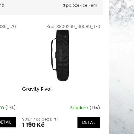
ně
3
položek celkem
089_170
Kód:
3800269_00089_170
Gravity Rival
em
(1 ks)
Skladem
(1 ks)
983,47 Kč bez DPH
DETAIL
DETAIL
1 190 Kč