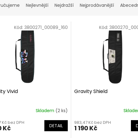
ručujeme
Nejlevnější
Nejdražší
Nejprodávanější
Abeced
Kód:
3800271_00089_160
Kód:
3800270_00
ty Vivid
Gravity Shield
Skladem
(2 ks)
Sklad
7 Kč bez DPH
983,47 Kč bez DPH
DETAIL
0 Kč
1 190 Kč