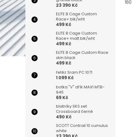
160
23 390 Kč
ELITE B Cage Custom
Race+ blk/wht
499 Kč
ELITE B Cage Custom
Race+ matt blk/wht
499 Kč
ELITE B Cage Custom Race
skin black
499 Kč
řetěz Sram PC 1071
1 099 Kč
botka "V" dřík MAX1 MTB-
945
69 Kč
blatníky SKS set
Crossboard černé
490 Kč
SCOTT Contrail 10 cumulus
white
23 390 Kč