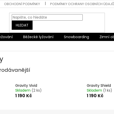
OBCHODNÍ PODMÍNKY
PODMÍNKY OCHRANY OSOBNÍCH ÚDAJ
HLEDAT
lyžování
Běžecké lyžování
Snowboarding
Zimní o
y
rodávanější
Gravity Vivid
Gravity Shield
Skladem
(2 ks)
Skladem
(1 ks)
1 190 Kč
1 190 Kč