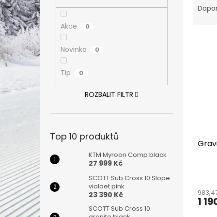
n
a
Dopo
e
z
l
Akce
0
e
V
n
ý
í
Novinka
0
p
p
i
r
Tip
0
s
o
p
d
ROZBALIT FILTR
r
u
o
k
d
t
u
ů
Top 10 produktů
Gravi
k
t
KTM Myroon Comp black
27 999 Kč
ů
SCOTT Sub Cross 10 Slope
violoet pink
983,4
23 390 Kč
1 19
SCOTT Sub Cross 10
granite black