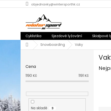
Přejít
objednavky@wintersporthk.cz
na
obsah
Cyklistika
Sjezdové lyžování
Skialpové 
Domů
Snowboarding
Vaky
P
Vak
o
s
Cena
Nejp
t
r
1190
Kč
1191
Kč
a
n
n
í
p
a
Na skladě
3
Ř