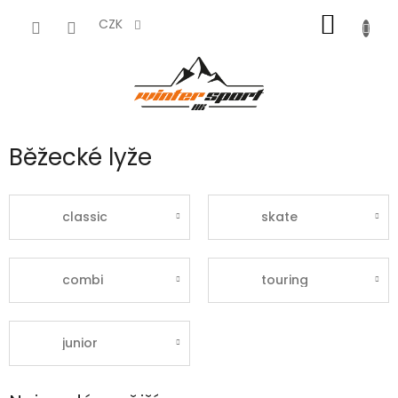
Přejít
NÁKUP
na
CZK
obsah
KOŠÍK
Běžecké lyže
classic
skate
combi
touring
junior