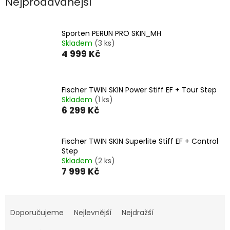
Nejprodávanější
Sporten PERUN PRO SKIN_MH
Skladem
(3 ks)
4 999 Kč
Fischer TWIN SKIN Power Stiff EF + Tour Step
Skladem
(1 ks)
6 299 Kč
Fischer TWIN SKIN Superlite Stiff EF + Control
Step
Skladem
(2 ks)
7 999 Kč
Ř
a
Doporučujeme
Nejlevnější
Nejdražší
z