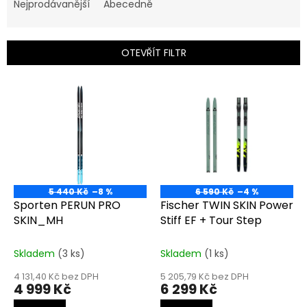
e
Nejprodávanější
Abecedně
n
í
p
OTEVŘÍT FILTR
r
o
V
d
ý
u
p
k
i
t
s
ů
p
r
o
5 440 Kč
–8 %
6 590 Kč
–4 %
d
Sporten PERUN PRO
Fischer TWIN SKIN Power
u
SKIN_MH
Stiff EF + Tour Step
k
t
Skladem
(3 ks)
Skladem
(1 ks)
ů
4 131,40 Kč bez DPH
5 205,79 Kč bez DPH
4 999 Kč
6 299 Kč