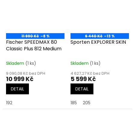
11 990 Kč
–8 %
6 440 Kč
–13 %
Fischer SPEEDMAX 80
Sporten EXPLORER SKIN
Classic Plus 812 Medium
Skladem
(1 ks)
Skladem
(1 ks)
9 090,08 Kč bez DPH
4 627,27 Kč bez DPH
10 999 Kč
5 599 Kč
DETAIL
DETAIL
192
185
205