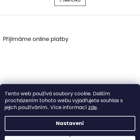
l
NAHORU
n
á
k
o
d
v
Z
a
á
c
á
n
í
p
í
p
a
Přijímáme online platby
r
t
v
í
k
y
v
ý
p
i
s
Tento web používá soubory cookie. Dalším
u
procházením tohoto webu vyjadřujete souhlas s
jejich používáním.. Více informací
zde
.
Vytvořil Shoptet
Nastavení
Copyright 2026
WintersportHK
. Všechna práva