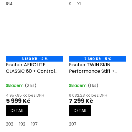
184
S
XL
6 180 Kč
–2 %
7 690 Kč
–5 %
Fischer AEROLITE
Fischer TWIN SKIN
CLASSIC 60 + Control
Performance Stiff +
Step
Control Step – 25/26 –
7690,-Kč
Skladem
(2 ks)
Skladem
(1 ks)
4 957,85 Kč bez DPH
6 032,23 Kč bez DPH
5 999 Kč
7 299 Kč
DETAIL
DETAIL
202
192
197
207