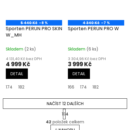
5 440 Kč
–8 %
4 340 Kč
–7 %
Sporten PERUN PRO SKIN
Sporten PERUN PRO W
W_MH
Skladem
(2 ks)
Skladem
(6 ks)
4 131,40 Kč bez DPH
3 304,96 Kč bez DPH
4 999 Kč
3 999 Kč
DETAIL
DETAIL
174
182
166
174
182
NAČÍST 12 DALŠÍCH
S
1
4
t
O
r
42
položek celkem
v
á