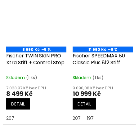
8 990 Kč
–5 %
11 990 Kč
–8 %
Fischer TWIN SKIN PRO
Fischer SPEEDMAX 80
Xtra Stiff + Control Step
Classic Plus 812 Stiff
Skladem
(1 ks)
Skladem
(1 ks)
7 023,97 Kč bez DPH
9 090,08 Kč bez DPH
8 499 Kč
10 999 Kč
DETAIL
DETAIL
207
207
197