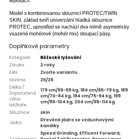
teplotách.
Model s kombinovanou skluznicí PROTEC/TWIN
SKIN, základ tvoří univerzální hladká skluznice
PROTEC, uprostřed se nachází dva mírně asymetricky
vsazené mohérové (mohér mix) stoupací pásy.
Doplňkové parametry
Kategorie
:
Běžecké lyžování
Záruka
:
2 roky
EAN
:
Zvolte variantu
Sezóna
:
25/26
Délka /
179 cm/55-69 kg, 184 cm/65-79 kg, 189
Doporučená
cm/70-84 kg, 194 cm/75-94 kg, 199
váha
cm/85-104 kg, 204 cm/95-114 kg
běžkaře
:
Skluznice
:
skin
Dřevěné jádro se vzduchovými
Jádro
:
kanálky
Speed Grinding, Efficent Forward,