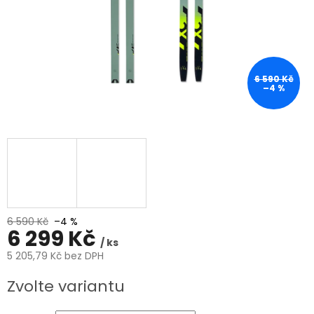
6 590 Kč
–4 %
6 590 Kč
–4 %
6 299 Kč
/ ks
5 205,79 Kč bez DPH
Měrná
Zvolte variantu
cena: