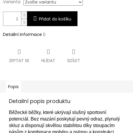
Varianta
Přidat do košíku
Detailní informace
ZEPTAT SE
HLÍDAT
SDÍLET
Popis
Detailní popis produktu
Běžecké běžky, které ukrývají slušný sportovní
potenciál. Bez mazání poskytují pevný odraz, plynulý
skluz a disponují skvělou stabilitou díky stoupacím
pásům z kombinace mohéru a nylonu a konstrukci