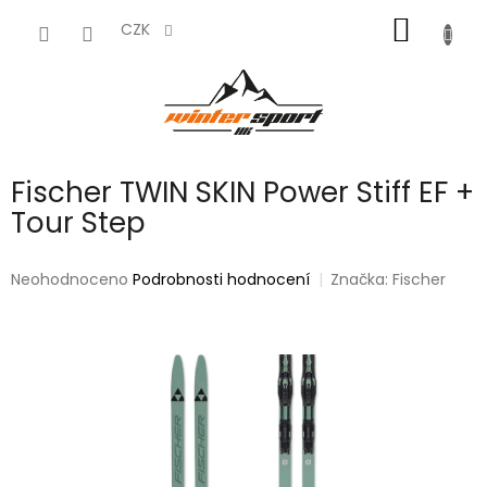
Přejít
NÁKUP
na
CZK
obsah
KOŠÍK
Fischer TWIN SKIN Power Stiff EF +
Tour Step
Průměrné
Neohodnoceno
Podrobnosti hodnocení
Značka:
Fischer
hodnocení
produktu
je
0,0
z
5
hvězdiček.