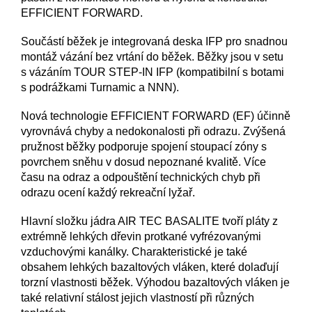
EFFICIENT FORWARD.
Součástí běžek je integrovaná deska IFP pro snadnou
montáž vázání bez vrtání do běžek. Běžky jsou v setu
s vázáním TOUR STEP-IN IFP (kompatibilní s botami
s podrážkami Turnamic a NNN).
Nová technologie EFFICIENT FORWARD (EF) účinně
vyrovnává chyby a nedokonalosti při odrazu. Zvýšená
pružnost běžky podporuje spojení stoupací zóny s
povrchem sněhu v dosud nepoznané kvalitě. Více
času na odraz a odpouštění technických chyb při
odrazu ocení každý rekreační lyžař.
Hlavní složku jádra AIR TEC BASALITE tvoří pláty z
extrémně lehkých dřevin protkané vyfrézovanými
vzduchovými kanálky. Charakteristické je také
obsahem lehkých bazaltových vláken, které dolaďují
torzní vlastnosti běžek. Výhodou bazaltových vláken je
také relativní stálost jejich vlastností při různých