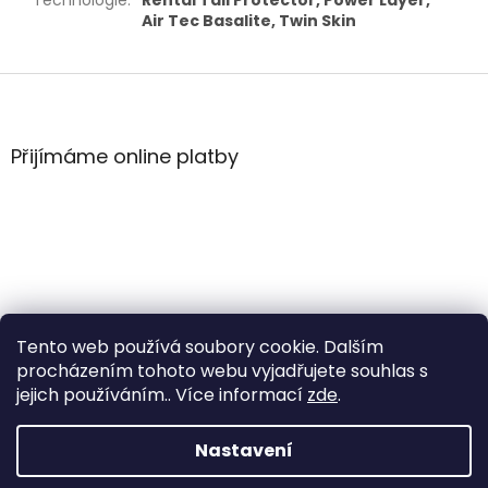
Technologie
:
Rental Tail Protector, Power Layer,
Air Tec Basalite, Twin Skin
Z
á
p
a
Přijímáme online platby
t
í
Tento web používá soubory cookie. Dalším
procházením tohoto webu vyjadřujete souhlas s
jejich používáním.. Více informací
zde
.
Vytvořil Shoptet
Nastavení