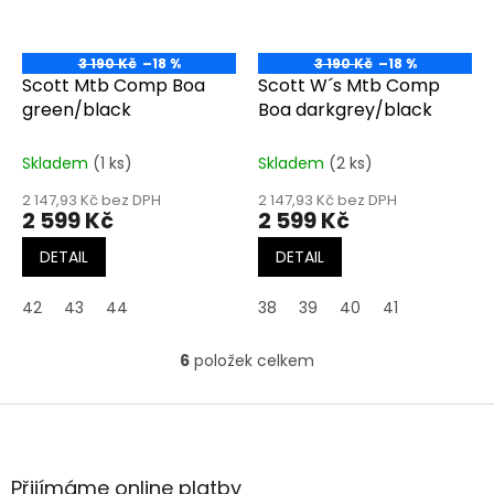
3 190 Kč
–18 %
3 190 Kč
–18 %
Scott Mtb Comp Boa
Scott W´s Mtb Comp
green/black
Boa darkgrey/black
Skladem
(1 ks)
Skladem
(2 ks)
2 147,93 Kč bez DPH
2 147,93 Kč bez DPH
2 599 Kč
2 599 Kč
DETAIL
DETAIL
42
43
44
38
39
40
41
6
položek celkem
O
v
l
Z
á
á
d
p
a
a
Přijímáme online platby