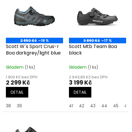
ý
u
p
k
i
t
s
ů
p
r
o
2 850 Kč
–19 %
3 890 Kč
–17 %
d
Scott W´s Sport Crus-r
Scott Mtb Team Boa
u
Boa darkgrey/light blue
black
k
t
Skladem
(1 ks)
Skladem
(1 ks)
ů
1 900 Kč bez DPH
2 643,80 Kč bez DPH
2 299 Kč
3 199 Kč
DETAIL
DETAIL
38
39
41
42
43
44
45
46