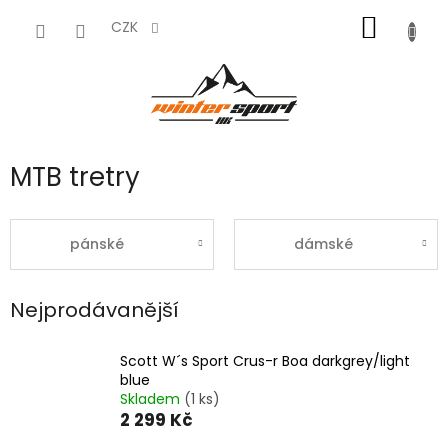
Přejít
NÁKUP
na
CZK
obsah
KOŠÍK
MTB tretry
pánské
dámské
Nejprodávanější
Scott W´s Sport Crus-r Boa darkgrey/light
blue
Skladem
(1 ks)
2 299 Kč