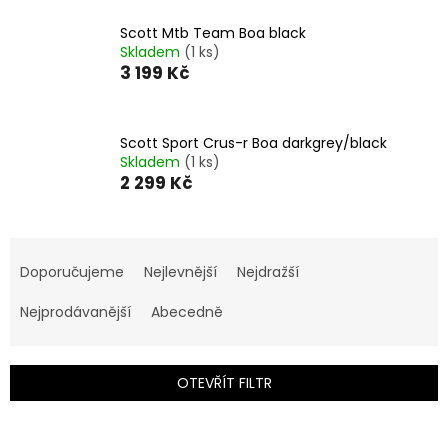
Scott Mtb Team Boa black
Skladem
(1 ks)
3 199 Kč
Scott Sport Crus-r Boa darkgrey/black
Skladem
(1 ks)
2 299 Kč
Ř
a
Doporučujeme
Nejlevnější
Nejdražší
z
e
Nejprodávanější
Abecedně
n
í
p
OTEVŘÍT FILTR
r
o
V
d