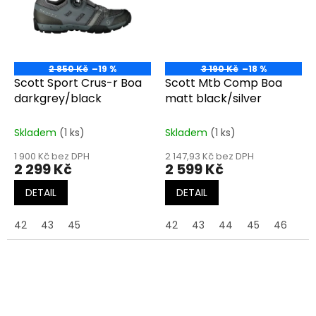
2 850 Kč
–19 %
3 190 Kč
–18 %
Scott Sport Crus-r Boa
Scott Mtb Comp Boa
darkgrey/black
matt black/silver
Skladem
(1 ks)
Skladem
(1 ks)
1 900 Kč bez DPH
2 147,93 Kč bez DPH
2 299 Kč
2 599 Kč
DETAIL
DETAIL
42
43
45
42
43
44
45
46
47