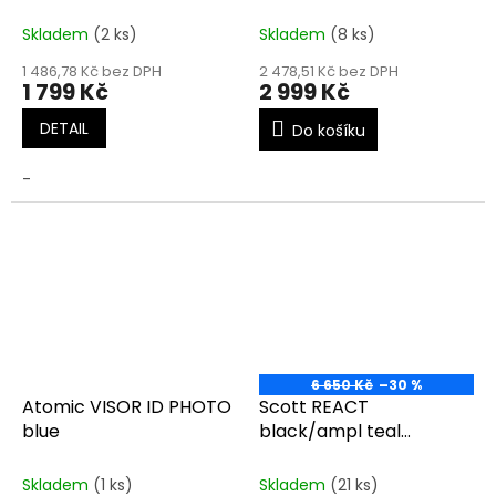
Orange/Sunny Orange
Skladem
(2 ks)
Skladem
(8 ks)
1 486,78 Kč bez DPH
2 478,51 Kč bez DPH
1 799 Kč
2 999 Kč
DETAIL
Do košíku
-
6 650 Kč
–30 %
Atomic VISOR ID PHOTO
Scott REACT
blue
black/ampl teal
chrome
Skladem
(1 ks)
Skladem
(21 ks)