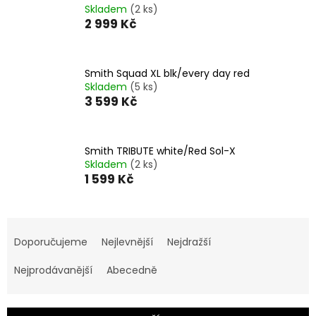
Skladem
(2 ks)
2 999 Kč
Smith Squad XL blk/every day red
Skladem
(5 ks)
3 599 Kč
Smith TRIBUTE white/Red Sol-X
Skladem
(2 ks)
1 599 Kč
Ř
a
Doporučujeme
Nejlevnější
Nejdražší
z
e
Nejprodávanější
Abecedně
n
í