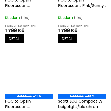
POCito Opsin
POCito Opsin
Fluorescent
Fluorescent Pink/Sunny
Yellow/Sunny Orange
Orange
Skladem
(1 ks)
Skladem
(1 ks)
1 486,78 Kč bez DPH
1 486,78 Kč bez DPH
1 799 Kč
1 799 Kč
DETAIL
DETAIL
-
-
2 040 Kč
–11 %
5 590 Kč
–46 %
POCito Opsin
Scott LCG Compact LS
Fluorescent
beigelight/blu chrom