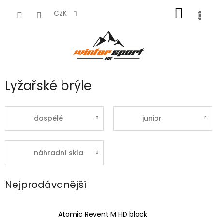
Přejít
NÁKUP
na
CZK
obsah
KOŠÍK
Lyžařské brýle
dospělé
junior
náhradní skla
Nejprodávanější
Atomic Revent M HD black