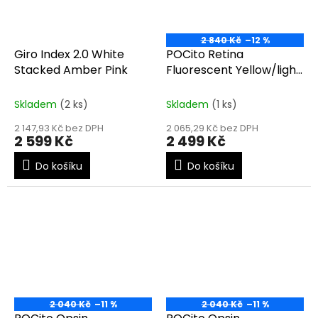
2 840 Kč
–12 %
Giro Index 2.0 White
POCito Retina
Stacked Amber Pink
Fluorescent Yellow/light
orange
Skladem
(2 ks)
Skladem
(1 ks)
2 147,93 Kč bez DPH
2 065,29 Kč bez DPH
2 599 Kč
2 499 Kč
Do košíku
Do košíku
2 040 Kč
–11 %
2 040 Kč
–11 %