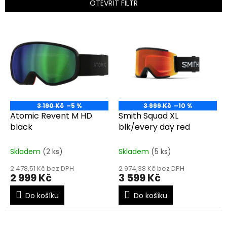
p
OTEVŘÍT FILTR
r
o
V
d
ý
u
p
k
i
t
s
ů
p
r
o
3 190 Kč
–5 %
3 999 Kč
–10 %
d
Atomic Revent M HD
Smith Squad XL
u
black
blk/every day red
k
t
Skladem
(2 ks)
Skladem
(5 ks)
ů
2 478,51 Kč bez DPH
2 974,38 Kč bez DPH
2 999 Kč
3 599 Kč
Do košíku
Do košíku