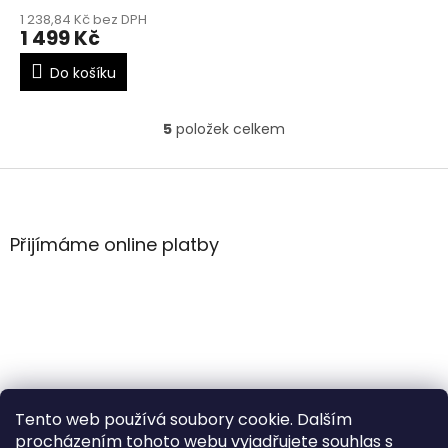
1 238,84 Kč bez DPH
1 499 Kč
Do košíku
5
položek celkem
O
v
l
Z
á
á
d
p
a
a
Přijímáme online platby
c
t
í
í
p
r
v
k
y
v
ý
Tento web používá soubory cookie. Dalším
p
i
procházením tohoto webu vyjadřujete souhlas s