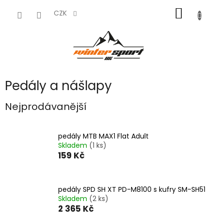
Přejít
NÁKUP
na
CZK
obsah
KOŠÍK
Pedály a nášlapy
Nejprodávanější
pedály MTB MAX1 Flat Adult
Skladem
(1 ks)
159 Kč
pedály SPD SH XT PD-M8100 s kufry SM-SH51
Skladem
(2 ks)
2 365 Kč