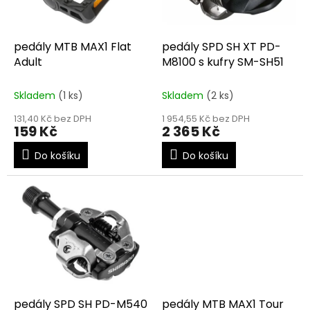
p
r
o
d
pedály MTB MAX1 Flat
pedály SPD SH XT PD-
u
Adult
M8100 s kufry SM-SH51
k
t
Skladem
(1 ks)
Skladem
(2 ks)
ů
131,40 Kč bez DPH
1 954,55 Kč bez DPH
159 Kč
2 365 Kč
Do košíku
Do košíku
pedály SPD SH PD-M540
pedály MTB MAX1 Tour