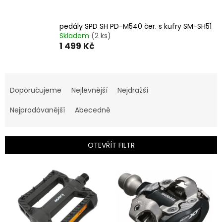
pedály SPD SH PD-M540 čer. s kufry SM-SH51
Skladem
(2 ks)
1 499 Kč
Ř
a
Doporučujeme
Nejlevnější
Nejdražší
z
e
Nejprodávanější
Abecedně
n
í
p
OTEVŘÍT FILTR
r
o
V
d
ý
u
p
k
i
t
s
ů