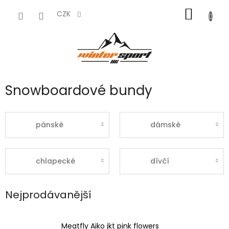
Přejít
NÁKUP
na
CZK
obsah
KOŠÍK
Snowboardové bundy
pánské
dámské
chlapecké
dívčí
Nejprodávanější
Meatfly Aiko jkt pink flowers