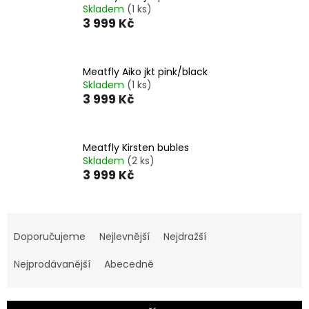
Skladem
(1 ks)
3 999 Kč
Meatfly Aiko jkt pink/black
Skladem
(1 ks)
3 999 Kč
Meatfly Kirsten bubles
Skladem
(2 ks)
3 999 Kč
Ř
a
Doporučujeme
Nejlevnější
Nejdražší
z
e
Nejprodávanější
Abecedně
n
í