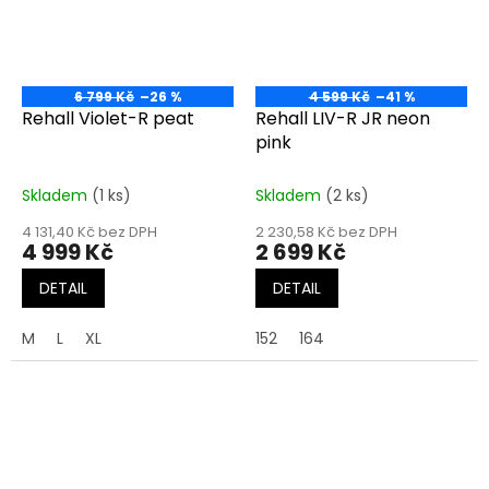
6 799 Kč
–26 %
4 599 Kč
–41 %
Rehall Violet-R peat
Rehall LIV-R JR neon
pink
Skladem
(1 ks)
Skladem
(2 ks)
4 131,40 Kč bez DPH
2 230,58 Kč bez DPH
4 999 Kč
2 699 Kč
DETAIL
DETAIL
M
L
XL
152
164