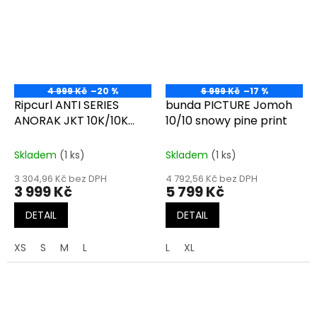
4 999 Kč
–20 %
6 999 Kč
–17 %
Ripcurl ANTI SERIES
bunda PICTURE Jomoh
ANORAK JKT 10K/10K
10/10 snowy pine print
black
Skladem
(1 ks)
Skladem
(1 ks)
3 304,96 Kč bez DPH
4 792,56 Kč bez DPH
3 999 Kč
5 799 Kč
DETAIL
DETAIL
XS
S
M
L
L
XL