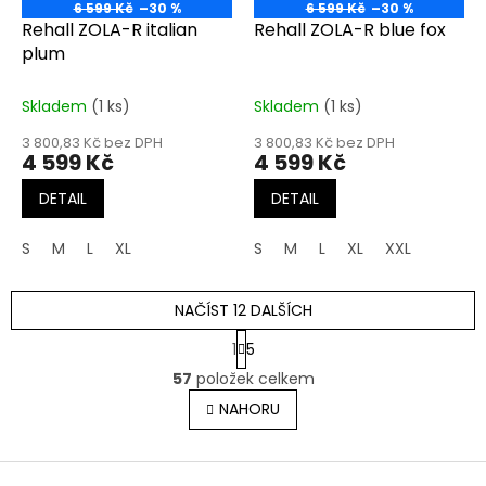
6 599 Kč
–30 %
6 599 Kč
–30 %
Rehall ZOLA-R italian
Rehall ZOLA-R blue fox
plum
Skladem
(1 ks)
Skladem
(1 ks)
3 800,83 Kč bez DPH
3 800,83 Kč bez DPH
4 599 Kč
4 599 Kč
DETAIL
DETAIL
S
M
L
XL
S
M
L
XL
XXL
NAČÍST 12 DALŠÍCH
S
1
5
t
O
r
57
položek celkem
v
á
l
NAHORU
n
á
k
o
d
v
Z
a
á