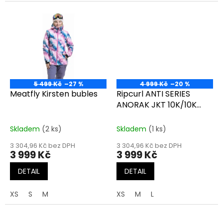
5 499 Kč
–27 %
4 999 Kč
–20 %
Meatfly Kirsten bubles
Ripcurl ANTI SERIES
ANORAK JKT 10K/10K
multico
Skladem
(2 ks)
Skladem
(1 ks)
3 304,96 Kč bez DPH
3 304,96 Kč bez DPH
3 999 Kč
3 999 Kč
DETAIL
DETAIL
XS
S
M
XS
M
L