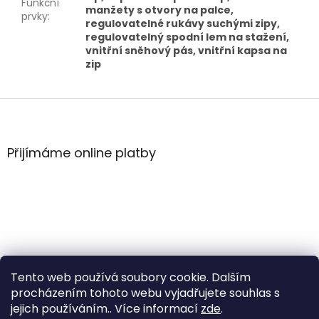
Funkční
manžety s otvory na palce,
prvky
:
regulovatelné rukávy suchými zipy,
regulovatelný spodní lem na stažení,
vnitřní sněhový pás, vnitřní kapsa na
zip
Z
á
p
a
Přijímáme online platby
t
í
Tento web používá soubory cookie. Dalším
procházením tohoto webu vyjadřujete souhlas s
jejich používáním.. Více informací
zde
.