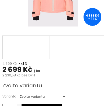
4 599 Kč
–41 %
4 599 Kč
–41 %
2 699 Kč
/ ks
2 230,58 Kč bez DPH
Měrná
Zvolte variantu
cena:
Varianta