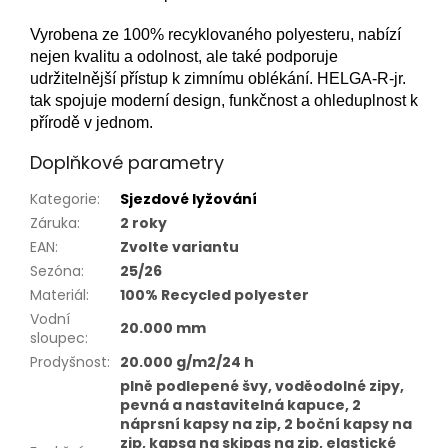
Vyrobena ze 100% recyklovaného polyesteru, nabízí
nejen kvalitu a odolnost, ale také podporuje
udržitelnější přístup k zimnímu oblékání. HELGA-R-jr.
tak spojuje moderní design, funkčnost a ohleduplnost k
přírodě v jednom.
Doplňkové parametry
Kategorie
:
Sjezdové lyžování
Záruka
:
2 roky
EAN
:
Zvolte variantu
Sezóna
:
25/26
Materiál
:
100% Recycled polyester
Vodní
20.000 mm
sloupec
:
Prodyšnost
:
20.000 g/m2/24 h
plně podlepené švy, voděodolné zipy,
pevná a nastavitelná kapuce, 2
náprsní kapsy na zip, 2 boční kapsy na
zip, kapsa na skipas na zip, elastické