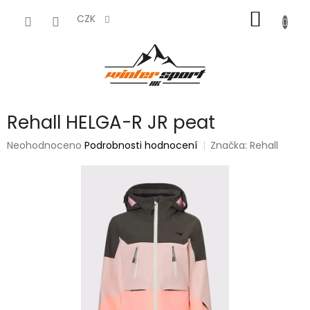
Přejít
NÁKUP
na
CZK
obsah
KOŠÍK
Rehall HELGA-R JR peat
Průměrné
Neohodnoceno
Podrobnosti hodnocení
Značka:
Rehall
hodnocení
produktu
je
0,0
z
5
hvězdiček.