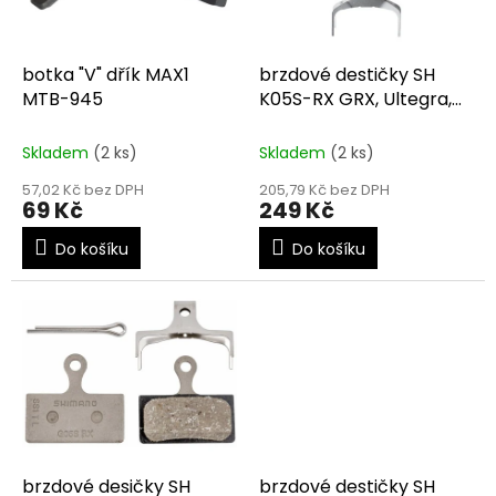
p
r
o
d
botka "V" dřík MAX1
brzdové destičky SH
u
MTB-945
K05S-RX GRX, Ultegra,
k
XTR
t
Skladem
(2 ks)
Skladem
(2 ks)
ů
57,02 Kč bez DPH
205,79 Kč bez DPH
69 Kč
249 Kč
Do košíku
Do košíku
brzdové desičky SH
brzdové destičky SH