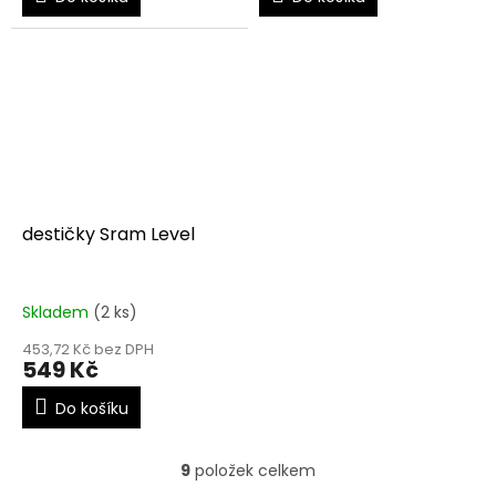
destičky Sram Level
Skladem
(2 ks)
453,72 Kč bez DPH
549 Kč
Do košíku
9
položek celkem
O