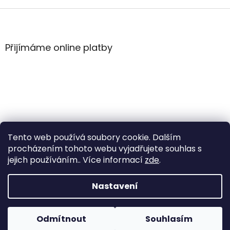
v
l
Z
á
á
d
p
a
a
Přijímáme online platby
c
t
í
í
p
r
v
k
y
v
ý
Tento web používá soubory cookie. Dalším
p
i
procházením tohoto webu vyjadřujete souhlas s
s
jejich používáním.. Více informací
zde
.
u
Vytvořil Shoptet
Nastavení
Copyright 2026
WintersportHK
. Všechna práva
Odmítnout
Souhlasím
vyhrazena.