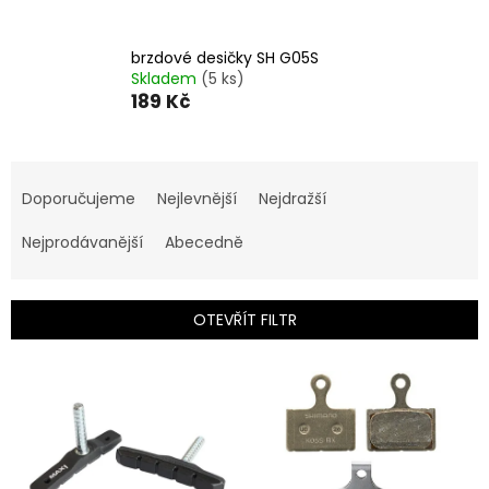
brzdové desičky SH G05S
Skladem
(5 ks)
189 Kč
Ř
a
Doporučujeme
Nejlevnější
Nejdražší
z
e
Nejprodávanější
Abecedně
n
í
p
OTEVŘÍT FILTR
r
o
V
d
ý
u
p
k
i
t
s
ů