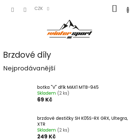
Přejít
NÁKUP
na
CZK
obsah
KOŠÍK
Brzdové díly
Nejprodávanější
botka "V" dřík MAX1 MTB-945
Skladem
(2 ks)
69 Kč
brzdové destičky SH K05S-RX GRX, Ultegra,
XTR
Skladem
(2 ks)
249 Kč