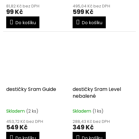
81,82 Kč bez DPH
495,04 Kč bez DPH
99 Kč
599 Kč
Do košíku
Do košíku
destičky Sram Guide
destičky Sram Level
nebalené
Skladem
(2 ks)
Skladem
(1 ks)
453,72 Kč bez DPH
288,43 Kč bez DPH
549 Kč
349 Kč
Do košíku
Do košíku