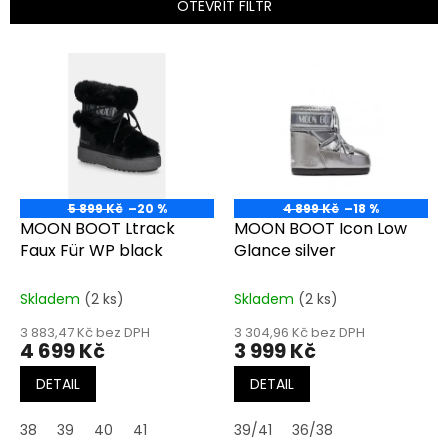
p
OTEVŘÍT FILTR
r
o
V
d
ý
u
p
k
i
t
s
ů
p
r
o
5 899 Kč
–20 %
4 899 Kč
–18 %
d
MOON BOOT Ltrack
MOON BOOT Icon Low
u
Faux Für WP black
Glance silver
k
t
Skladem
(2 ks)
Skladem
(2 ks)
ů
3 883,47 Kč bez DPH
3 304,96 Kč bez DPH
4 699 Kč
3 999 Kč
DETAIL
DETAIL
38
39
40
41
39/41
36/38