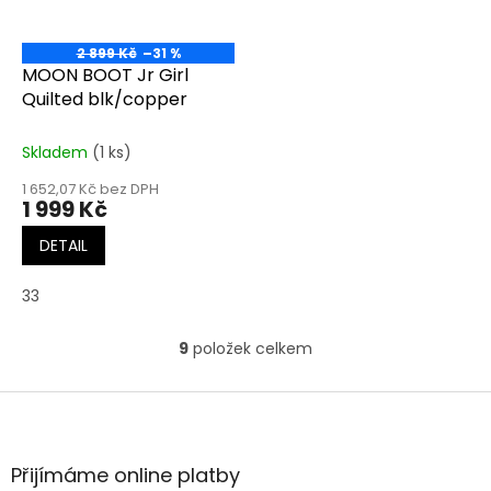
2 899 Kč
–31 %
MOON BOOT Jr Girl
Quilted blk/copper
Skladem
(1 ks)
1 652,07 Kč bez DPH
1 999 Kč
DETAIL
33
9
položek celkem
O
v
l
Z
á
á
d
p
a
a
Přijímáme online platby
c