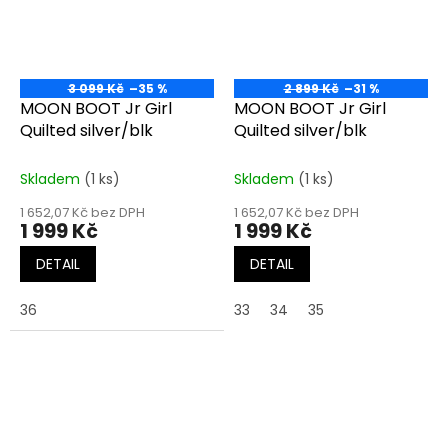
3 099 Kč
–35 %
2 899 Kč
–31 %
MOON BOOT Jr Girl
MOON BOOT Jr Girl
Quilted silver/blk
Quilted silver/blk
Skladem
(1 ks)
Skladem
(1 ks)
1 652,07 Kč bez DPH
1 652,07 Kč bez DPH
1 999 Kč
1 999 Kč
DETAIL
DETAIL
36
33
34
35