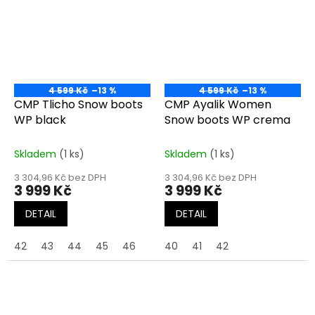
4 599 Kč
–13 %
4 599 Kč
–13 %
CMP Tlicho Snow boots
CMP Ayalik Women
WP black
Snow boots WP crema
Skladem
(1 ks)
Skladem
(1 ks)
3 304,96 Kč bez DPH
3 304,96 Kč bez DPH
3 999 Kč
3 999 Kč
DETAIL
DETAIL
42
43
44
45
46
40
41
42