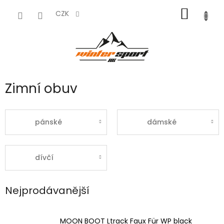
Přejít
NÁKUP
na
CZK
obsah
KOŠÍK
Zimní obuv
pánské
dámské
dívčí
Nejprodávanější
MOON BOOT Ltrack Faux Für WP black