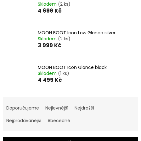
Skladem
(2 ks)
4 699 Kč
MOON BOOT Icon Low Glance silver
Skladem
(2 ks)
3 999 Kč
MOON BOOT Icon Glance black
Skladem
(1 ks)
4 499 Kč
Ř
a
Doporučujeme
Nejlevnější
Nejdražší
z
e
Nejprodávanější
Abecedně
n
í