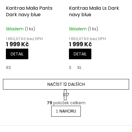
Karitraa Malia Pants
Karitraa Malia Ls Dark
Dark navy blue
navy blue
Skladem
(1 ks)
Skladem
(1 ks)
1 652,07 Kč bez DPH
1 652,07 Kč bez DPH
1 999 Kč
1 999 Kč
DETAIL
DETAIL
XS
S
XL
NAČÍST 12 DALŠÍCH
S
1
7
t
O
r
79
položek celkem
v
á
l
NAHORU
n
á
k
o
d
v
Z
a
á