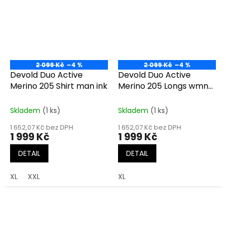
2 099 Kč
–4 %
2 099 Kč
–4 %
Devold Duo Active
Devold Duo Active
Merino 205 Shirt man ink
Merino 205 Longs wmn
black
Skladem
(1 ks)
Skladem
(1 ks)
1 652,07 Kč bez DPH
1 652,07 Kč bez DPH
1 999 Kč
1 999 Kč
DETAIL
DETAIL
XL
XXL
XL