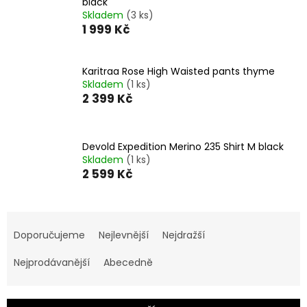
black
Skladem
(3 ks)
1 999 Kč
Karitraa Rose High Waisted pants thyme
Skladem
(1 ks)
2 399 Kč
Devold Expedition Merino 235 Shirt M black
Skladem
(1 ks)
2 599 Kč
Ř
a
Doporučujeme
Nejlevnější
Nejdražší
z
e
Nejprodávanější
Abecedně
n
í