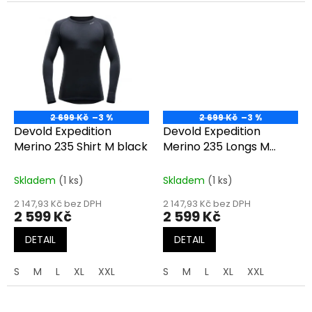
2 699 Kč
–3 %
2 699 Kč
–3 %
Devold Expedition
Devold Expedition
Merino 235 Shirt M black
Merino 235 Longs M
black
Skladem
(1 ks)
Skladem
(1 ks)
2 147,93 Kč bez DPH
2 147,93 Kč bez DPH
2 599 Kč
2 599 Kč
DETAIL
DETAIL
S
M
L
XL
XXL
S
M
L
XL
XXL