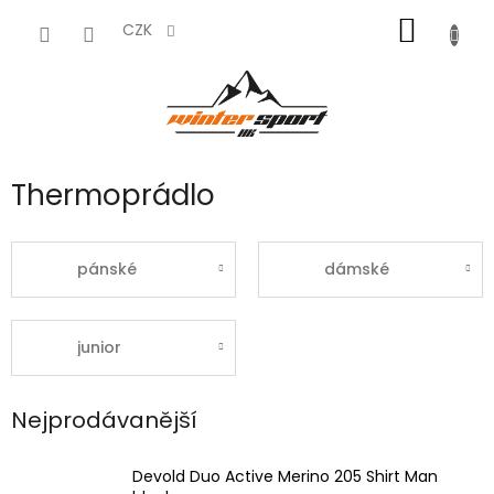
Přejít
NÁKUP
na
CZK
obsah
KOŠÍK
Thermoprádlo
pánské
dámské
junior
Nejprodávanější
Devold Duo Active Merino 205 Shirt Man