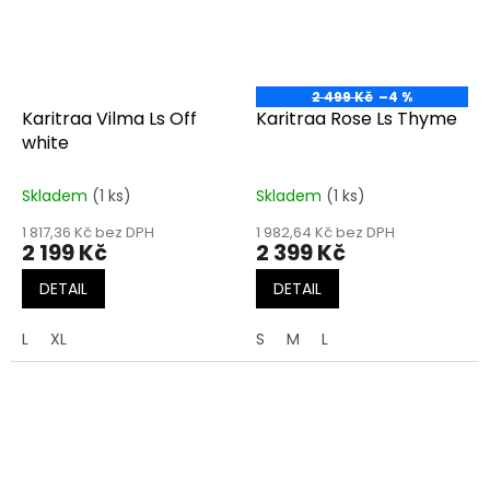
2 499 Kč
–4 %
Karitraa Vilma Ls Off
Karitraa Rose Ls Thyme
white
Skladem
(1 ks)
Skladem
(1 ks)
1 817,36 Kč bez DPH
1 982,64 Kč bez DPH
2 199 Kč
2 399 Kč
DETAIL
DETAIL
L
XL
S
M
L