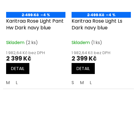
2 499 Kč
–4 %
2 499 Kč
–4 %
Karitraa Rose Light Pant
Karitraa Rose Light Ls
Hw Dark navy blue
Dark navy blue
Skladem
(2 ks)
Skladem
(1 ks)
1 982,64 Kč bez DPH
1 982,64 Kč bez DPH
2 399 Kč
2 399 Kč
DETAIL
DETAIL
M
L
S
M
L