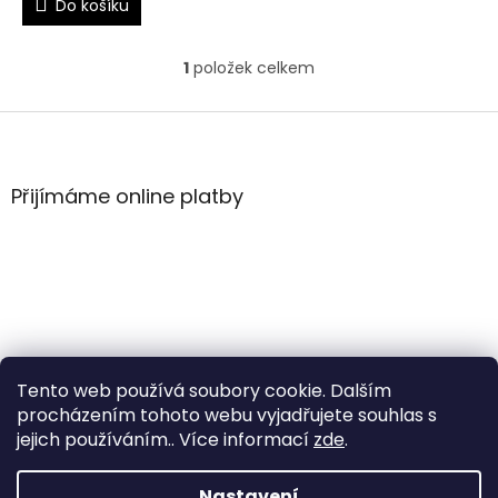
Do košíku
1
položek celkem
O
v
l
Z
á
á
d
p
a
a
Přijímáme online platby
c
t
í
í
p
r
v
k
y
v
ý
Tento web používá soubory cookie. Dalším
p
i
procházením tohoto webu vyjadřujete souhlas s
s
jejich používáním.. Více informací
zde
.
u
Vytvořil Shoptet
Nastavení