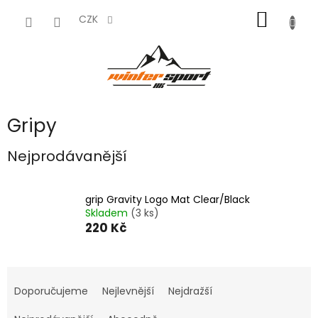
Přejít
NÁKUP
na
CZK
obsah
KOŠÍK
Gripy
Nejprodávanější
grip Gravity Logo Mat Clear/Black
Skladem
(3 ks)
220 Kč
Ř
a
Doporučujeme
Nejlevnější
Nejdražší
z