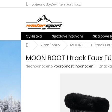
Přejít
objednavky@wintersporthk.cz
na
obsah
Cyklistika
Sjezdové lyžování
Skialpové 
Domů
Zimní obuv
MOON BOOT Ltrack Faux
MOON BOOT Ltrack Faux Fü
Průměrné
Neohodnoceno
Podrobnosti hodnocení
Značka
hodnocení
produktu
je
0,0
z
5
hvězdiček.