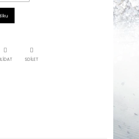
šíku
HLÍDAT
SDÍLET