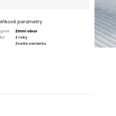
lňkové parametry
gorie
:
Zimní obuv
uka
:
2 roky
Zvolte variantu