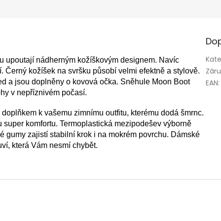
Dop
Kate
mu upoutají nádherným kožíškovým designem. Navíc
Zár
sí. Černý kožíšek na svršku působí velmi efektně a stylově.
led a jsou doplněny o kovová očka. Sněhule Moon Boot
EAN
:
ohy v nepříznivém počasí.
 doplňkem k vašemu zimnímu outfitu, kterému dodá šmrnc.
u super komfortu. Termoplastická mezipodešev výborně
ké gumy zajistí stabilní krok i na mokrém povrchu. Dámské
uví, která Vám nesmí chybět.