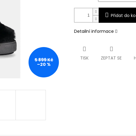
Přidat do ko
Detailní informace
TISK
ZEPTAT SE
5 899 Kč
–20 %