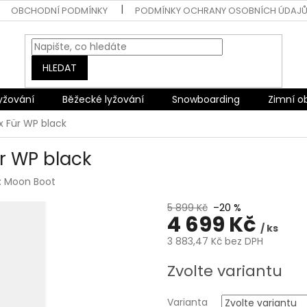
OBCHODNÍ PODMÍNKY
PODMÍNKY OCHRANY OSOBNÍCH ÚDAJ
HLEDAT
lyžování
Běžecké lyžování
Snowboarding
Zimní o
 Für WP black
r WP black
:
Moon Boot
5 899 Kč
–20 %
4 699 Kč
/ ks
3 883,47 Kč bez DPH
Měrná
Zvolte variantu
cena:
Varianta