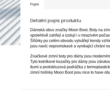
Popis
Detailní popis produktu
Dámská obuv značky Moon Boot.
Boty na zi
spolehlivě zahřejí a izolují i v mrazivém poča
Šňůrky po celém obvodu vytvářejí trendy vzh
jsou navíc nepromokavé a vynikající chrání n
Značkové zimní boty pro dámy jsou moderním
Tyto kotníkové kozačky pro dámy jsou záruko
tlumí a protiskluzová podrážka z termoplastic
zimní holínky Moon Boot jsou nice to have ob
Z
á
p
a