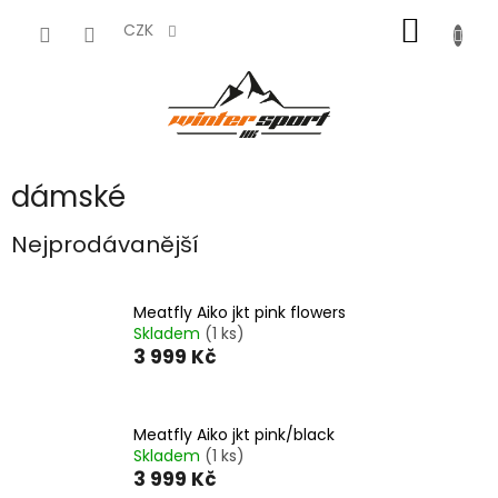
Přejít
NÁKUP
na
CZK
obsah
KOŠÍK
dámské
Nejprodávanější
Meatfly Aiko jkt pink flowers
Skladem
(1 ks)
3 999 Kč
Meatfly Aiko jkt pink/black
Skladem
(1 ks)
3 999 Kč