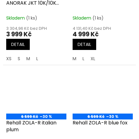
ANORAK JKT 10K/10K
black
Skladem
(1 ks)
Skladem
(1 ks)
3 304,96 Kč bez DPH
4 131,40 Kč bez DPH
3 999 Kč
4 999 Kč
DETAIL
DETAIL
XS
S
M
L
M
L
XL
6 599 Kč
–30 %
6 599 Kč
–30 %
Rehall ZOLA-R italian
Rehall ZOLA-R blue fox
plum