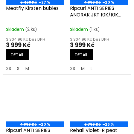
5 499 Kč
–27 %
4 999 Kč
–20 %
Meatfly Kirsten bubles
Ripcurl ANTI SERIES
ANORAK JKT 10K/10K
multico
Skladem
(2 ks)
Skladem
(1 ks)
3 304,96 Kč bez DPH
3 304,96 Kč bez DPH
3 999 Kč
3 999 Kč
DETAIL
DETAIL
XS
S
M
XS
M
L
4 999 Kč
–20 %
6 799 Kč
–26 %
Ripcurl ANTI SERIES
Rehall Violet-R peat