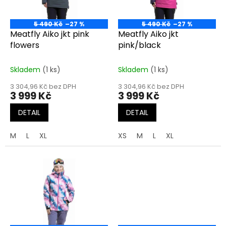
p
r
o
5 490 Kč
–27 %
5 490 Kč
–27 %
d
Meatfly Aiko jkt pink
Meatfly Aiko jkt
u
flowers
pink/black
k
t
Skladem
(1 ks)
Skladem
(1 ks)
ů
3 304,96 Kč bez DPH
3 304,96 Kč bez DPH
3 999 Kč
3 999 Kč
DETAIL
DETAIL
M
L
XL
XS
M
L
XL