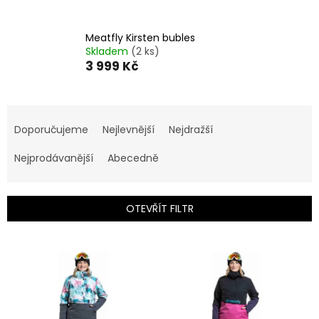
Meatfly Kirsten bubles
Skladem
(2 ks)
3 999 Kč
Ř
a
Doporučujeme
Nejlevnější
Nejdražší
z
e
Nejprodávanější
Abecedně
n
í
p
OTEVŘÍT FILTR
r
o
V
d
ý
u
p
k
i
t
s
ů