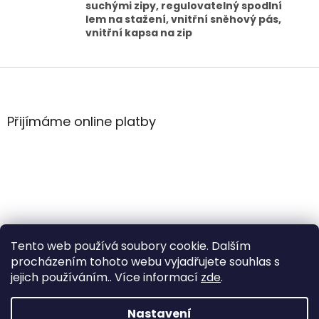
suchými zipy, regulovatelný spodlní
lem na stažení, vnitřní sněhový pás,
vnitřní kapsa na zip
Z
á
p
a
Přijímáme online platby
t
í
Tento web používá soubory cookie. Dalším
procházením tohoto webu vyjadřujete souhlas s
jejich používáním.. Více informací
zde
.
Vytvořil Shoptet
Nastavení