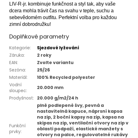
LIV-R-jr. kombinuje funkčnost a styl tak, aby vaše
dcera mohla trávit čas na svahu v teple, suchu a
sebevědomém outfitu. Perfektní volba pro každou
zimní dobrodružku!
Doplňkové parametry
Kategorie
:
Sjezdové lyžování
Záruka
:
2 roky
EAN
:
Zvolte variantu
Sezóna
:
25/26
Materiál
:
100% Recycled polyester
Vodní
20.000 mm
sloupec
:
Prodyšnost
:
20.000 g/m2/24 h
plně podlepené švy, pevná a
nastavitelná kapuce, náprsní kapsa
na zip, 2 boční kapsy na zip, kapsa na
skipas na zip, ventilační otvory na zip v
Funkční
oblasti podpaží, elastické manžety s
prvky
:
otvory na palce, regulovatelné rukávy