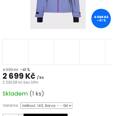
4 599 Kč
–41 %
4 599 Kč
–41 %
2 699 Kč
/ ks
2 230,58 Kč bez DPH
Měrná
Skladem
(1 ks)
cena:
Varianta