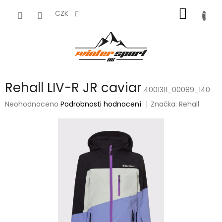
Přejít
NÁKUP
na
CZK
obsah
KOŠÍK
Rehall LIV-R JR caviar
4001311_00089_140
Průměrné
Neohodnoceno
Podrobnosti hodnocení
Značka:
Rehall
hodnocení
produktu
je
0,0
z
5
hvězdiček.