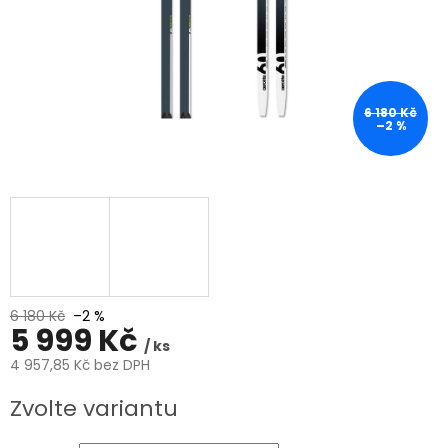
6 180 Kč
–2 %
6 180 Kč
–2 %
5 999 Kč
/ ks
4 957,85 Kč bez DPH
Měrná
Zvolte variantu
cena: