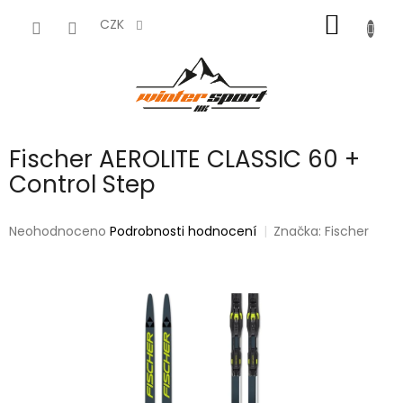
Přejít
NÁKUP
na
CZK
obsah
KOŠÍK
Fischer AEROLITE CLASSIC 60 +
Control Step
Průměrné
Neohodnoceno
Podrobnosti hodnocení
Značka:
Fischer
hodnocení
produktu
je
0,0
z
5
hvězdiček.