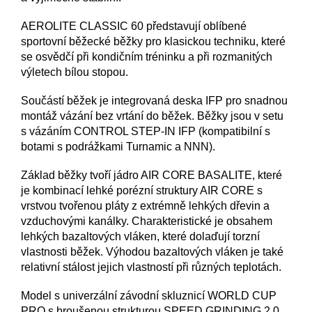
AEROLITE CLASSIC 60 představují oblíbené
sportovní běžecké běžky pro klasickou techniku, které
se osvědčí při kondičním tréninku a při rozmanitých
výletech bílou stopou.
Součástí běžek je integrovaná deska IFP pro snadnou
montáž vázání bez vrtání do běžek. Běžky jsou v setu
s vázáním CONTROL STEP-IN IFP (kompatibilní s
botami s podrážkami Turnamic a NNN).
Základ běžky tvoří jádro AIR CORE BASALITE, které
je kombinací lehké porézní struktury AIR CORE s
vrstvou tvořenou pláty z extrémně lehkých dřevin a
vzduchovými kanálky. Charakteristické je obsahem
lehkých bazaltových vláken, které dolaďují torzní
vlastnosti běžek. Výhodou bazaltových vláken je také
relativní stálost jejich vlastností při různých teplotách.
Model s univerzální závodní skluznicí WORLD CUP
PRO s broušenou strukturou SPEED GRINDING 2.0