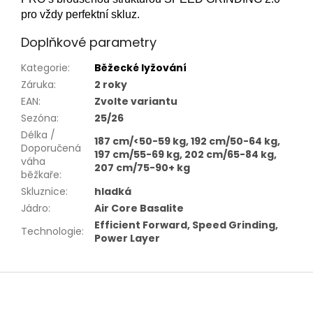
pro vždy perfektní skluz.
Doplňkové parametry
Kategorie
:
Běžecké lyžování
Záruka
:
2 roky
EAN
:
Zvolte variantu
Sezóna
:
25/26
Délka /
187 cm/<50-59 kg, 192 cm/50-64 kg,
Doporučená
197 cm/55-69 kg, 202 cm/65-84 kg,
váha
207 cm/75-90+ kg
běžkaře
:
Skluznice
:
hladká
Jádro
:
Air Core Basalite
Efficient Forward, Speed Grinding,
Technologie
:
Power Layer
Z
á
p