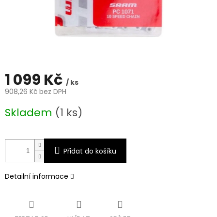
1 099 Kč
/ ks
908,26 Kč bez DPH
Měrná
Skladem
(1 ks)
cena:
Přidat do košíku
Detailní informace