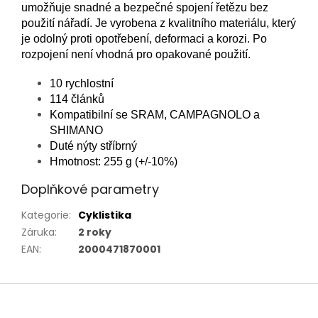
umožňuje snadné a bezpečné spojení řetězu bez
použití nářadí. Je vyrobena z kvalitního materiálu, který
je odolný proti opotřebení, deformaci a korozi. Po
rozpojení není vhodná pro opakované použití.
10 rychlostní
114 článků
Kompatibilní se SRAM, CAMPAGNOLO a
SHIMANO
Duté nýty stříbrný
Hmotnost: 255 g (+/-10%)
Doplňkové parametry
Kategorie
:
Cyklistika
Záruka
:
2 roky
EAN
:
2000471870001
Z
á