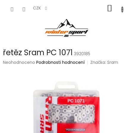
Přejít
NÁKUP
na
CZK
obsah
KOŠÍK
řetěz Sram PC 1071
3920185
Průměrné
Neohodnoceno
Podrobnosti hodnocení
Značka:
Sram
hodnocení
produktu
je
0,0
z
5
hvězdiček.