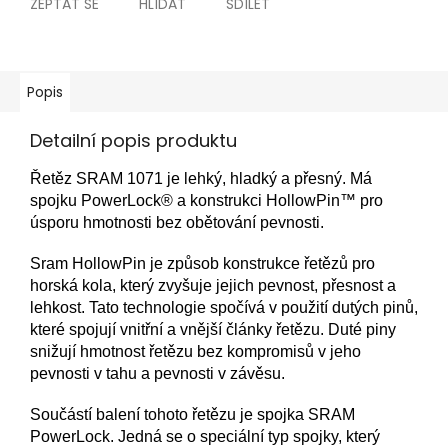
ZEPTAT SE
HLÍDAT
SDÍLET
Popis
Detailní popis produktu
Řetěz SRAM 1071 je lehký, hladký a přesný. Má
spojku PowerLock® a konstrukci HollowPin™ pro
úsporu hmotnosti bez obětování pevnosti.
Sram HollowPin je způsob konstrukce řetězů pro
horská kola, který zvyšuje jejich pevnost, přesnost a
lehkost. Tato technologie spočívá v použití dutých pinů,
které spojují vnitřní a vnější články řetězu. Duté piny
snižují hmotnost řetězu bez kompromisů v jeho
pevnosti v tahu a pevnosti v závěsu.
Součástí balení tohoto řetězu je spojka SRAM
PowerLock. Jedná se o speciální typ spojky, který