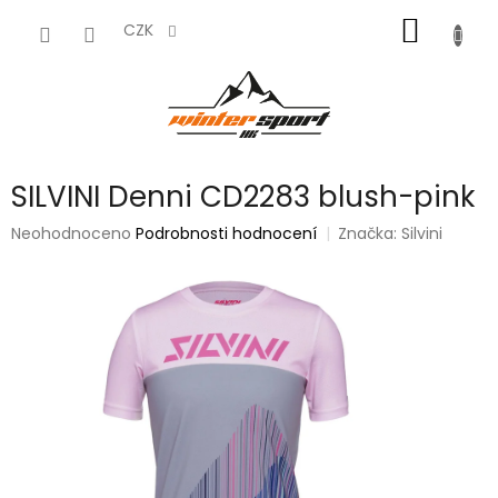
Přejít
NÁKUP
na
CZK
obsah
KOŠÍK
SILVINI Denni CD2283 blush-pink
Průměrné
Neohodnoceno
Podrobnosti hodnocení
Značka:
Silvini
hodnocení
produktu
je
0,0
z
5
hvězdiček.