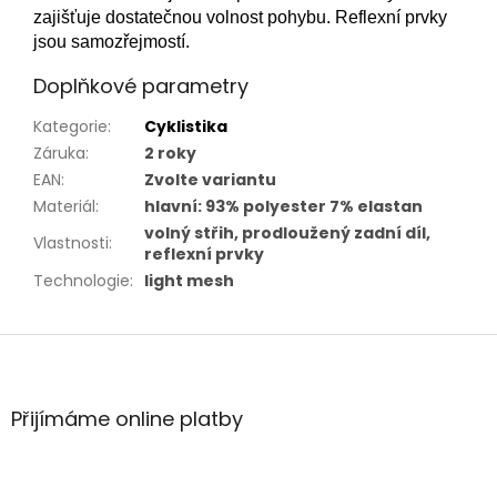
zajišťuje dostatečnou volnost pohybu. Reflexní prvky
jsou samozřejmostí.
Doplňkové parametry
Kategorie
:
Cyklistika
Záruka
:
2 roky
EAN
:
Zvolte variantu
Materiál
:
hlavní: 93% polyester 7% elastan
volný střih, prodloužený zadní díl,
Vlastnosti
:
reflexní prvky
Technologie
:
light mesh
Z
á
p
a
Přijímáme online platby
t
í