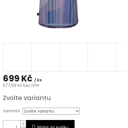
699 Kč
/ ks
577,69 Kč bez DPH
Měrná
Zvolte variantu
cena:
Varianta
Přidat do košíku