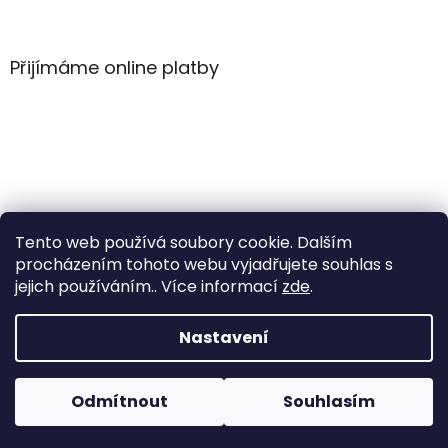
Z
á
á
d
p
a
a
Přijímáme online platby
c
t
í
í
p
r
v
k
y
v
ý
Tento web používá soubory cookie. Dalším
p
i
procházením tohoto webu vyjadřujete souhlas s
s
jejich používáním.. Více informací
zde
.
u
Vytvořil Shoptet
Nastavení
Copyright 2026
WintersportHK
. Všechna práva
Odmítnout
Souhlasím
vyhrazena.