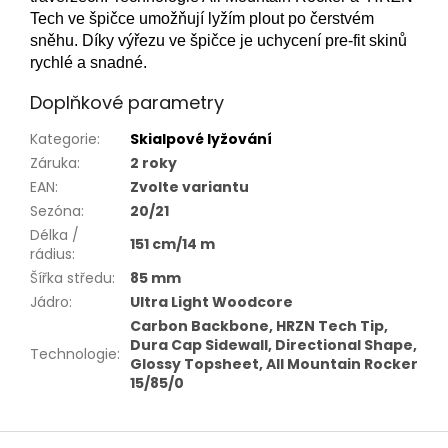
Tech ve špičce umožňují lyžím plout po čerstvém
sněhu. Díky výřezu ve špičce je uchycení pre-fit skinů
rychlé a snadné.
Doplňkové parametry
Kategorie
:
Skialpové lyžování
Záruka
:
2 roky
EAN
:
Zvolte variantu
Sezóna
:
20/21
Délka /
151 cm/14 m
rádius
:
Šířka středu
:
85 mm
Jádro
:
Ultra Light Woodcore
Carbon Backbone, HRZN Tech Tip,
Dura Cap Sidewall, Directional Shape,
Technologie
:
Glossy Topsheet, All Mountain Rocker
15/85/0
Z