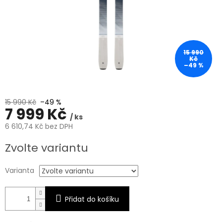
15 990
Kč
–49 %
15 990 Kč
–49 %
7 999 Kč
/ ks
6 610,74 Kč bez DPH
Měrná
Zvolte variantu
cena:
Varianta
Přidat do košíku