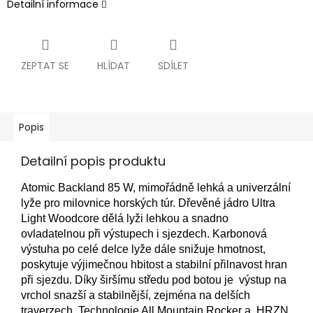
Detailní informace
ZEPTAT SE
HLÍDAT
SDÍLET
Popis
Detailní popis produktu
Atomic Backland 85 W, mimořádně lehká a univerzální
lyže pro milovnice horských túr. Dřevěné jádro Ultra
Light Woodcore dělá lyži lehkou a snadno
ovladatelnou při výstupech i sjezdech. Karbonová
výstuha po celé delce lyže dále snižuje hmotnost,
poskytuje výjimečnou hbitost a stabilní přilnavost hran
při sjezdu. Díky širšímu středu pod botou je výstup na
vrchol snazší a stabilnější, zejména na delších
traverzech. Technologie All Mountain Rocker a HRZN