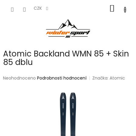
Přejít
NÁKUP
na
CZK
obsah
KOŠÍK
Atomic Backland WMN 85 + Skin
85 dblu
Průměrné
Neohodnoceno
Podrobnosti hodnocení
Značka:
Atomic
hodnocení
produktu
je
0,0
z
5
hvězdiček.