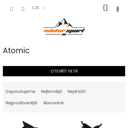
Přejít
NÁKUP
na
CZK
obsah
KOŠÍK
Atomic
OTEVŘÍT FILTR
Ř
a
Doporučujeme
Nejlevnější
Nejdražší
z
e
Nejprodávanější
Abecedně
n
í
V
p
ý