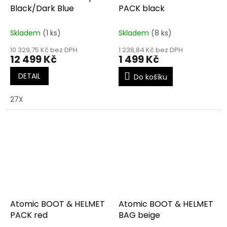
Black/Dark Blue
PACK black
Skladem
(1 ks)
Skladem
(8 ks)
10 329,75 Kč bez DPH
1 238,84 Kč bez DPH
12 499 Kč
1 499 Kč
DETAIL
Do košíku
27X
Atomic BOOT & HELMET
Atomic BOOT & HELMET
PACK red
BAG beige