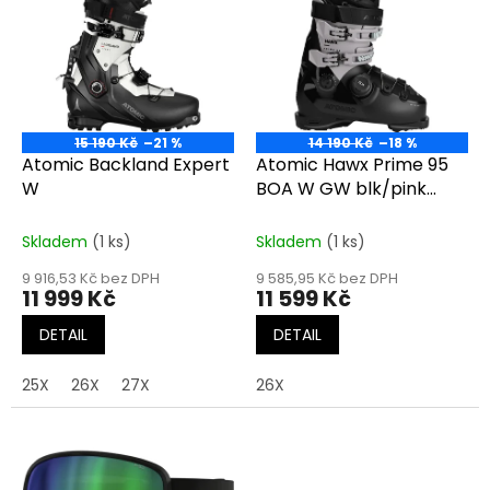
r
p
o
i
d
s
u
p
k
r
t
o
ů
15 190 Kč
–21 %
14 190 Kč
–18 %
d
Atomic Backland Expert
Atomic Hawx Prime 95
u
W
BOA W GW blk/pink
k
granite
t
Skladem
(1 ks)
Skladem
(1 ks)
ů
9 916,53 Kč bez DPH
9 585,95 Kč bez DPH
11 999 Kč
11 599 Kč
DETAIL
DETAIL
25X
26X
27X
26X