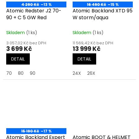
4 290 Kč
–13 %
16 490 Kč
–15 %
Atomic Redster J2 70-
Atomic Backland XTD 95
90 + C 5 GW Red
W storm/aqua
Skladem
(1 ks)
Skladem
(1 ks)
3 057,02 Kč bez DPH
11 569,42 Kč bez DPH
3 699 Kč
13 999 Kč
DETAIL
DETAIL
70
80
90
24X
26X
15 190 Kč
–17 %
Atomic Backland Expert
Atomic BOOT & HELMET