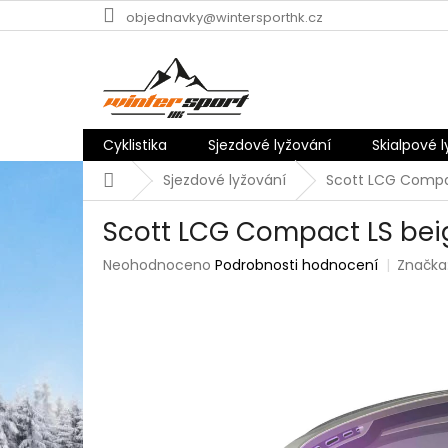
Přejít
objednavky@wintersporthk.cz
na
obsah
Cyklistika
Sjezdové lyžování
Skialpové 
Domů
Sjezdové lyžování
Scott LCG Compac
Scott LCG Compact LS bei
Průměrné
Neohodnoceno
Podrobnosti hodnocení
Značka
hodnocení
produktu
je
0,0
z
5
hvězdiček.