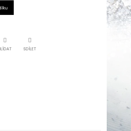
šíku
HLÍDAT
SDÍLET