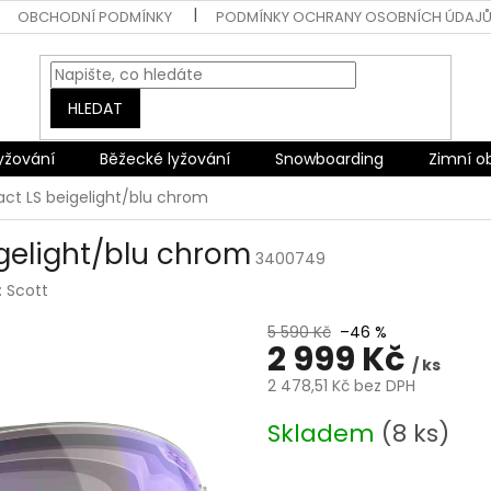
OBCHODNÍ PODMÍNKY
PODMÍNKY OCHRANY OSOBNÍCH ÚDAJ
HLEDAT
lyžování
Běžecké lyžování
Snowboarding
Zimní o
t LS beigelight/blu chrom
gelight/blu chrom
3400749
:
Scott
5 590 Kč
–46 %
2 999 Kč
/ ks
2 478,51 Kč bez DPH
Měrná
Skladem
(8 ks)
cena: