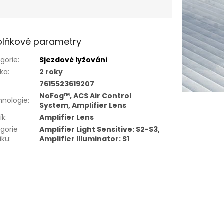
lňkové parametry
gorie
:
Sjezdové lyžování
uka
:
2 roky
7615523619207
NoFog™, ACS Air Control
hnologie
:
System, Amplifier Lens
ík
:
Amplifier Lens
gorie
Amplifier Light Sensitive: S2-S3,
íku
:
Amplifier Illuminator: S1