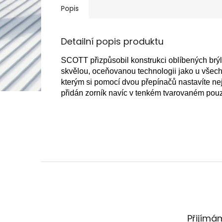
Popis
Detailní popis produktu
SCOTT přizpůsobil konstrukci oblíbených brýlí
skvělou, oceňovanou technologii jako u vše
kterým si pomocí dvou přepínačů nastavíte nej
přidán zorník navíc v tenkém tvarovaném pou
Z
á
p
a
t
Přijímá
í