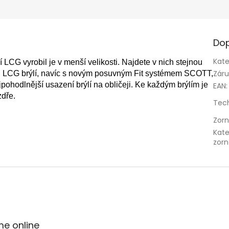
Dop
Kate
 LCG vyrobil je v menší velikosti. Najdete v nich stejnou
Zár
ch LCG brýlí, navíc s novým posuvným Fit systémem SCOTT,
pohodlnější usazení brýlí na obličeji. Ke každým brýlím je
EAN
:
zdře.
Tec
Zorn
Kate
zorn
me online