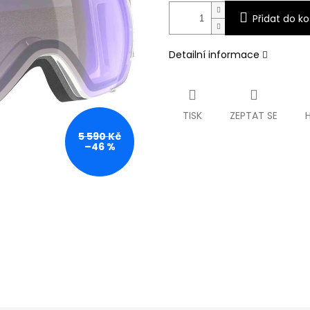
Přidat do ko
Detailní informace
TISK
ZEPTAT SE
5 590 Kč
–46 %