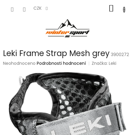
Přejít
NÁKUP
na
CZK
obsah
KOŠÍK
Leki Frame Strap Mesh grey
3900272
Průměrné
Neohodnoceno
Podrobnosti hodnocení
Značka:
Leki
hodnocení
produktu
je
0,0
z
5
hvězdiček.