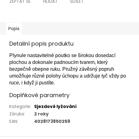
ZEPTAT SE
HLÍDAT
SDÍLET
Popis
Detailní popis produktu
Plynule nastavitelné poutko se širokou dosedací
plochou a dokonale padnoucím tvarem, který
bezpečně obepne ruku. Pružný závěsný popruh
umožňuje různé polohy úchopu a udržuje tyč vždy po
ruce, i když ji pustíte.
Doplňkové parametry
Kategorie
:
Sjezdové lyžování
Záruka
:
2 roky
EAN
:
4028173850259