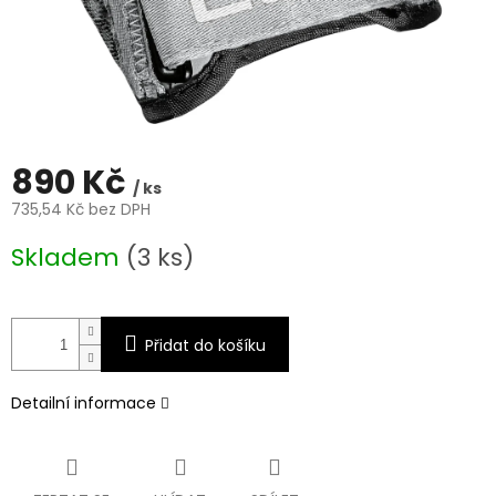
890 Kč
/ ks
735,54 Kč bez DPH
Měrná
Skladem
(3 ks)
cena:
Přidat do košíku
Detailní informace