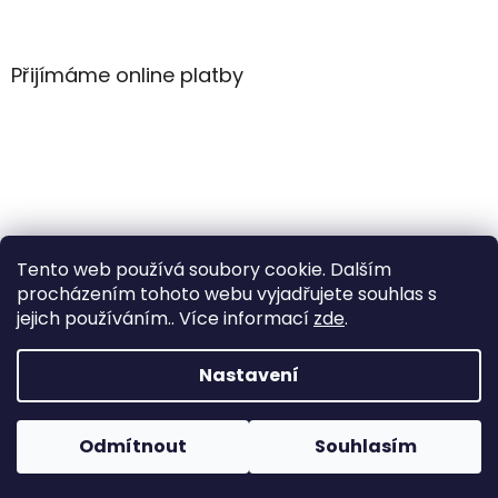
Z
á
p
a
Přijímáme online platby
t
í
Tento web používá soubory cookie. Dalším
procházením tohoto webu vyjadřujete souhlas s
jejich používáním.. Více informací
zde
.
Vytvořil Shoptet
Nastavení
Copyright 2026
WintersportHK
. Všechna práva
Odmítnout
Souhlasím
vyhrazena.