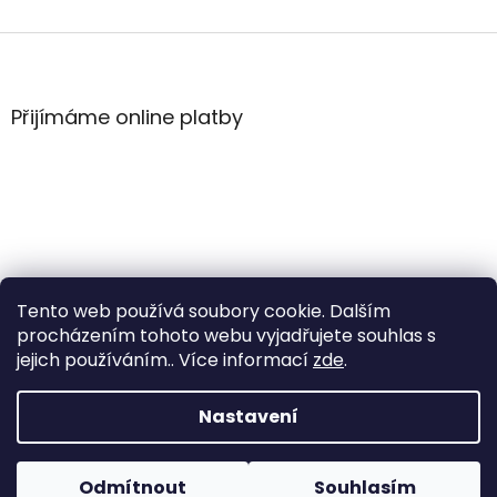
Z
á
p
a
Přijímáme online platby
t
í
Tento web používá soubory cookie. Dalším
procházením tohoto webu vyjadřujete souhlas s
jejich používáním.. Více informací
zde
.
Vytvořil Shoptet
Nastavení
Copyright 2026
WintersportHK
. Všechna práva
Odmítnout
Souhlasím
vyhrazena.