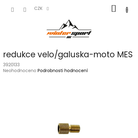
Přejít
NÁKUP
na
CZK
obsah
KOŠÍK
redukce velo/galuska-moto MES
3920133
Průměrné
Neohodnoceno
Podrobnosti hodnocení
hodnocení
produktu
je
0,0
z
5
hvězdiček.