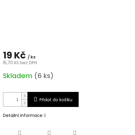
19 Kč
/ ks
15,70 Kč bez DPH
Měrná
Skladem
(6 ks)
cena:
Přidat do košíku
Detailní informace